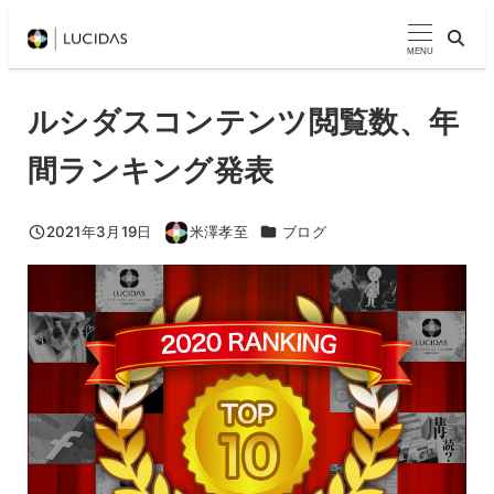
メ
イ
MENU
ン
コ
ルシダスコンテンツ閲覧数、年
ン
間ランキング発表
テ
ン
ツ
カテゴリー
2021年3月19日
米澤孝至
ブログ
投稿日
著
へ
者
移
動