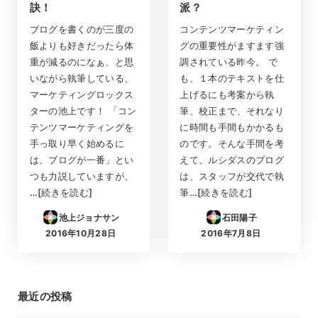
訣！
派？
ブログを書くのが三度の
コンテンツマーケティン
飯よりも好きだったら体
グの重要性がますます強
重が減るのになぁ、と思
調されている昨今。 で
いながら執筆している、
も、１本のテキストを仕
マーケティングロックス
上げるにも考案から執
ターの池上です！ 「コン
筆、校正まで、それなり
テンツマーケティングを
に時間も手間もかかるも
手っ取り早く始めるに
のです。そんな手間を考
は、ブログが一番」とい
えて、ルシダスのブログ
つも力説していますが、
は、スタッフが交代で執
…[続きを読む]
筆…[続きを読む]
池上ジョナサン
石田陽子
2016年10月28日
2016年7月8日
投稿日
投稿日
最近の投稿