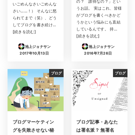
の？ 誰得なの？」とい
いごめんなさいごめんな
うお話。 実はこれ、皆様
さい……！） そんなに怒
がブログを書くべきかど
られてまで（笑）、どう
うかという悩みにも直結
してブログを書き続け…
しているんです。 持…
[続きを読む]
[続きを読む]
池上ジョナサン
池上ジョナサン
2017年10月13日
2016年7月26日
投稿日
投稿日
ブログ
ブログ
ブログマーケティン
ブログ記事・あなた
グを失敗させない秘
は署名派？ 無署名