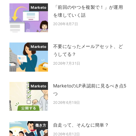
「前回のやつを複製で！」が運用
Marketo
を壊していく話
2026年8月7日
投稿日
不要になったメールアセット、ど
Marketo
うしてる？
2026年7月31日
投稿日
MarketoのLP承認前に見るべき点5
Marketo
つ
2026年6月19日
投稿日
自走って、そんなに簡単？
働き方
2026年6月12日