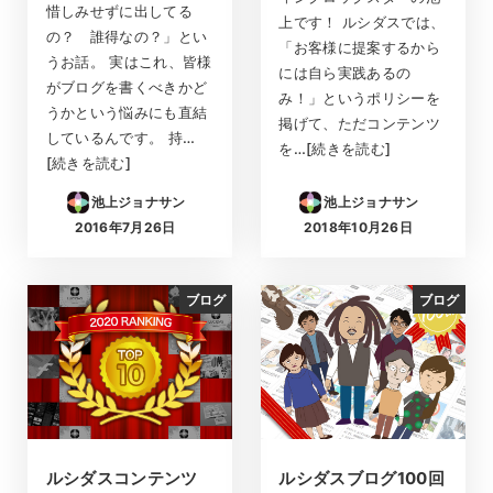
惜しみせずに出してる
上です！ ルシダスでは、
の？ 誰得なの？」とい
「お客様に提案するから
うお話。 実はこれ、皆様
には自ら実践あるの
がブログを書くべきかど
み！」というポリシーを
うかという悩みにも直結
掲げて、ただコンテンツ
しているんです。 持…
を…[続きを読む]
[続きを読む]
池上ジョナサン
池上ジョナサン
2016年7月26日
2018年10月26日
投稿日
投稿日
ブログ
ブログ
ルシダスコンテンツ
ルシダスブログ100回