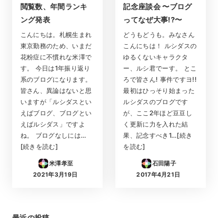
閲覧数、年間ランキ
記念座談会 〜ブログ
ング発表
ってなぜ大事!?〜
こんにちは。札幌生まれ
どうもどうも。みなさん
東京勤務のため、いまだ
こんにちは！ ルシダスの
花粉症に不慣れな米澤で
ゆるくないキャラクタ
す。 今日は1年振り返り
ー、ルシ君でーす。 とこ
系のブログになります。
ろで皆さん! 事件ですヨ!!
皆さん、異論はないと思
最初はひっそり始まった
いますが「ルシダスとい
ルシダスのブログです
えばブログ、ブログとい
が、ここ2年ほど豆豆し
えばルシダス」ですよ
く更新に力を入れた結
ね。 ブログなしには…
果、記念すべき1…[続き
[続きを読む]
を読む]
米澤孝至
石田陽子
2021年3月19日
2017年4月21日
投稿日
投稿日
最近の投稿