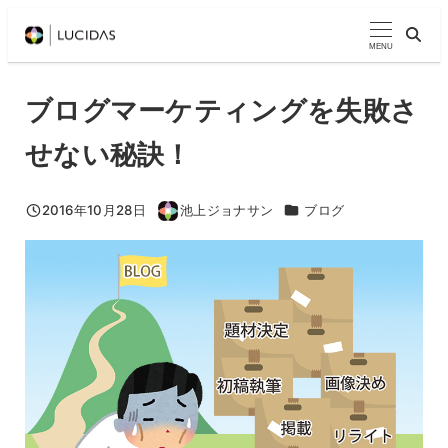
メ
イ
MENU
ン
コ
ブログマーケティングを失敗さ
ン
せない秘訣！
テ
ン
ツ
カテゴリー
2016年10月28日
池上ジョナサン
ブログ
投稿日
著
へ
者
移
動