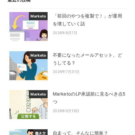
「前回のやつを複製で！」が運用
Marketo
を壊していく話
2026年8月7日
投稿日
不要になったメールアセット、ど
Marketo
うしてる？
2026年7月31日
投稿日
MarketoのLP承認前に見るべき点5
Marketo
つ
2026年6月19日
投稿日
自走って、そんなに簡単？
働き方