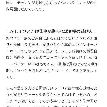
日々、チャレンジを続けながらノウハウやナレッジの社
内展開に励んでいます。
しかし！ひとたび仕事が終われば究極の遊び人！
おおよそ一般のご家庭にあるとは思えないような木工道
具や機械工具を操り、家具作りから車のエンジンオーバ
ーホールまでやったかと思えば、シェフ顔負けの料理自
慢に酒自慢、食べ過ぎて太ってしまった体は筋トレにロ
ードバイク、MTBはもちろん、登山は夏だけでなく厳冬
期も！登ったら滑るのはスノーボード！で体を動かしま
くり。
そんな遊びを支える田舎にひっそりと建つ秘密基地のよ
うな家のリフォームや改造もやってのけているため、ど
こまでが遊びでどこからが家事でどこからが本業大工な