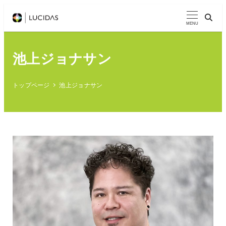
メ
イ
MENU
ン
コ
池上ジョナサン
ン
テ
トップページ
池上ジョナサン
ン
ツ
へ
移
動