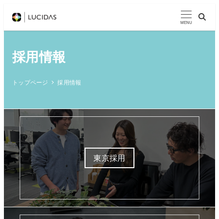
メ
イ
MENU
ン
コ
採用情報
ン
テ
トップページ
採用情報
ン
ツ
へ
移
動
東京採用