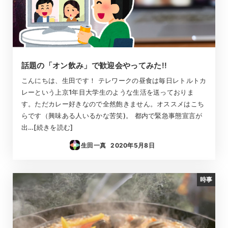
話題の「オン飲み」で歓迎会やってみた!!
こんにちは、生田です！ テレワークの昼食は毎日レトルトカ
レーという上京1年目大学生のような生活を送っておりま
す。ただカレー好きなので全然飽きません。オススメはこち
らです（興味ある人いるかな苦笑)。 都内で緊急事態宣言が
出…[続きを読む]
生田一真
2020年5月8日
投稿日
時事