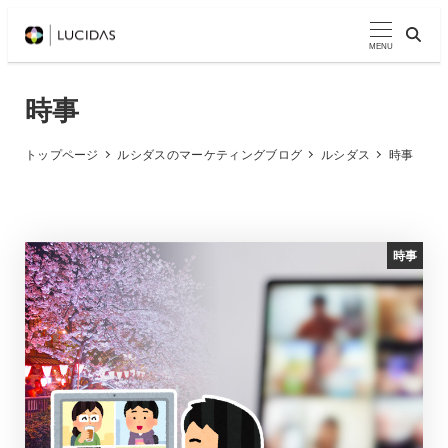
メ
イ
MENU
ン
コ
時事
ン
テ
トップページ
ルシダスのマーケティングブログ
ルシダス
時事
ン
ツ
へ
時事
移
動