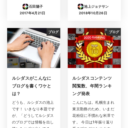
石田陽子
池上ジョナサン
2017年4月21日
2018年10月26日
投稿日
投稿日
ブログ
ブログ
ルシダスがこんなに
ルシダスコンテンツ
ブログを書くワケと
閲覧数、年間ランキ
は？
ング発表
どうも、ルシダスの池上
こんにちは。札幌生まれ
です！ いきなり本題です
東京勤務のため、いまだ
が、「どうしてルシダス
花粉症に不慣れな米澤で
のブログでは情報を出し
す。 今日は1年振り返り