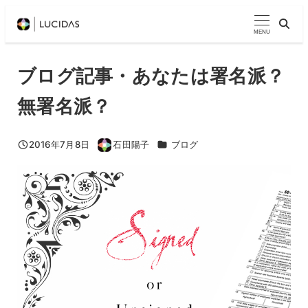
メ
イ
MENU
ン
コ
ブログ記事・あなたは署名派？
ン
無署名派？
テ
ン
ツ
カテゴリー
2016年7月8日
石田陽子
ブログ
投稿日
著
へ
者
移
動