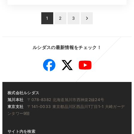
投
1
2
3
稿
の
ルシダスの最新情報をチェック！
ペ
Facebook
Twitter
YouTube
ー
ジ
送
株式会社ルシダス
り
旭川本社
〒078-8382 北海道旭川市西神楽2線24号
東京支社
〒141-0033 東京都品川区西品川1丁目1-1 大崎ガーデ
ンタワー9階
サイト内を検索