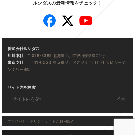
ルシダスの最新情報をチェック！
ペ
Facebook
Twitter
YouTube
ー
ジ
送
株式会社ルシダス
り
旭川本社
〒078-8382 北海道旭川市西神楽2線24号
東京支社
〒141-0033 東京都品川区西品川1丁目1-1 大崎ガーデ
ンタワー9階
サイト内を検索
検索
プライバシーポリシー
サイトご利用規約