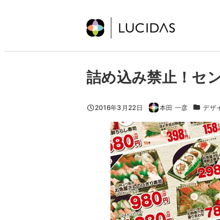
メ
イ
ン
コ
ン
詰め込み禁止！セ
テ
ン
ツ
カテゴリ
2016年3月22日
本田 一彦
デザ
投稿日
著
へ
者
移
動