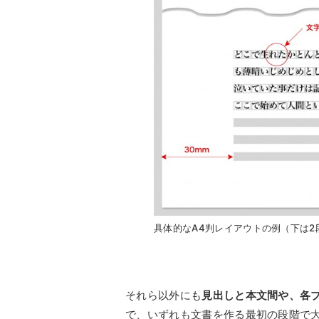
具体的なA4判レイアウトの例（下は2
それら以外にも
見出しと本文間や、各
で、いずれも文書を作る最初の段階で