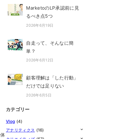
MarketoのLP承認前に見
るべき点5つ
2026年6月19日
投稿日
自走って、そんなに簡
単？
2026年6月12日
投稿日
顧客理解は「した行動」
だけでは足りない
2026年6月5日
投稿日
カテゴリー
Vlog
(4)
アナリティクス
(16)
全体
クリエイティブ
(57)