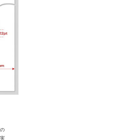
るの
が実