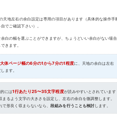
ジの天地左右の余白設定は専用の項目があります（具体的な操作手
各自でご確認下さい）。
な余白の幅を選ぶことができますが、ちょうどいい余白がない場
もできます。
大体ページ幅の6分の1から7分の1程度
に、天地の余白は左右
定します。
1行あたり25〜35文字程度
般的には
が読みやすいとされています
収まるよう文字の大きさを設定し、左右の余白を微調整します。
れで形良く収まらないなら、
段組みを行うことも検討
します。