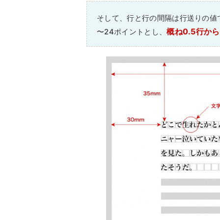
そして、行と行の間隔は行送りの値で
概ね0.5行か
〜24ポイントとし、