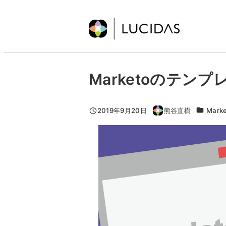
メ
イ
ン
コ
ン
Marketoのテン
テ
ン
ツ
カテゴリ
2019年9月20日
熊谷直樹
Mark
投稿日
著
へ
者
移
動