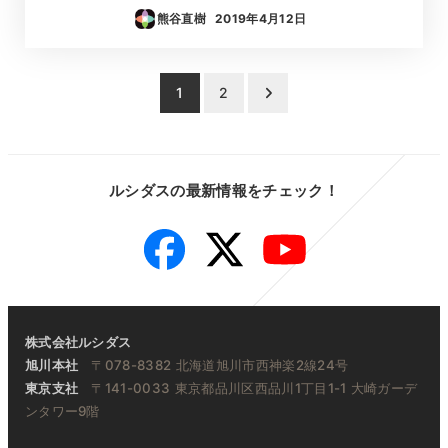
熊谷直樹
2019年4月12日
投稿日
投
1
2
稿
の
ルシダスの最新情報をチェック！
ペ
Facebook
Twitter
YouTube
ー
ジ
送
株式会社ルシダス
り
旭川本社
〒078-8382 北海道旭川市西神楽2線24号
東京支社
〒141-0033 東京都品川区西品川1丁目1-1 大崎ガーデ
ンタワー9階