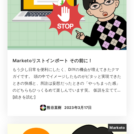
Marketoリストインポート その前に！
もう少し日常を便利にしたく、DIYの機会が増えてきたクマ
ガイです。 頭の中でイメージしたものがピタッと実現できた
ときの快感と、所詮は妄想だったときの「やっちまった感」
のどちらもひっくるめて楽しんでいます笑。 仮説を立てて…
[続きを読む]
熊谷直樹
2023年3月17日
投稿日
Marketo