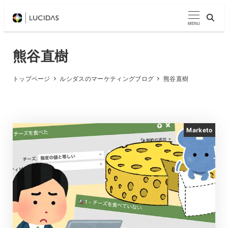
メ
イ
MENU
ン
コ
熊谷直樹
ン
テ
トップページ
ルシダスのマーケティングブログ
熊谷直樹
ン
ツ
へ
Marketo
移
動