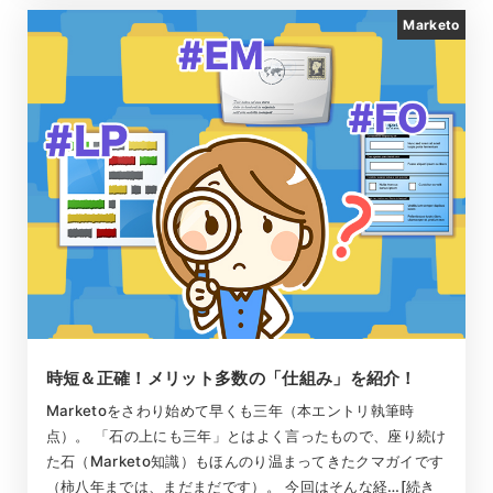
Marketo
時短＆正確！メリット多数の「仕組み」を紹介！
Marketoをさわり始めて早くも三年（本エントリ執筆時
点）。 「石の上にも三年」とはよく言ったもので、座り続け
た石（Marketo知識）もほんのり温まってきたクマガイです
（柿八年までは、まだまだです）。 今回はそんな経…[続き