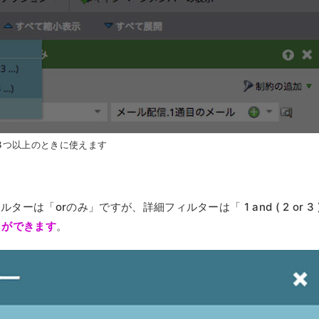
3つ以上のときに使えます
は「orのみ」ですが、詳細フィルターは「 1 and ( 2 or 3 
とができます
。