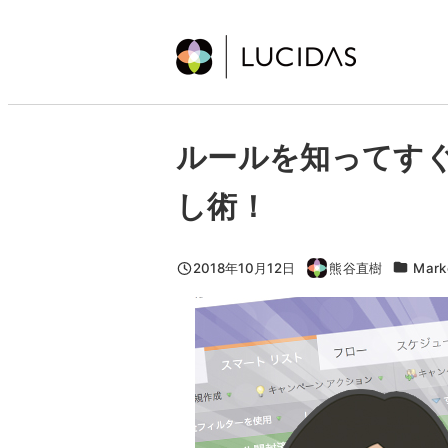
メ
イ
ン
コ
ン
ルールを知ってす
テ
ン
し術！
ツ
へ
移
カテゴリ
2018年10月12日
熊谷直樹
Mark
投稿日
著
動
者