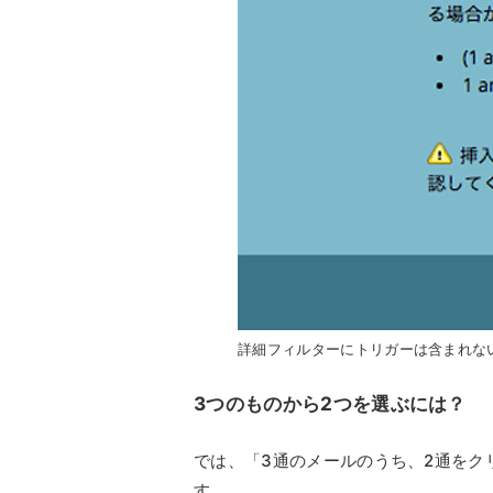
詳細フィルターにトリガーは含まれな
3
つのものから
2
つを選ぶには？
では、「3通のメールのうち、2通をク
す。