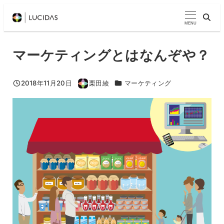
メ
イ
MENU
ン
コ
マーケティングとはなんぞや？
ン
テ
カテゴリー
2018年11月20日
栗田綾
マーケティング
投稿日
著
ン
者
ツ
へ
移
動