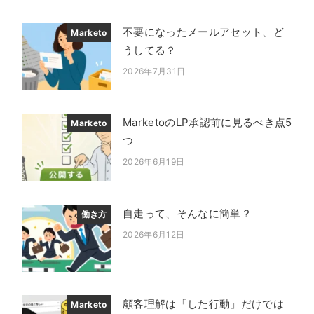
不要になったメールアセット、ど
Marketo
うしてる？
2026年7月31日
投稿日
MarketoのLP承認前に見るべき点5
Marketo
つ
2026年6月19日
投稿日
自走って、そんなに簡単？
働き方
2026年6月12日
投稿日
顧客理解は「した行動」だけでは
Marketo