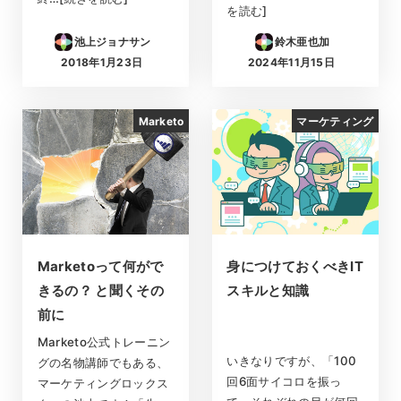
を読む]
池上ジョナサン
鈴木亜也加
2018年1月23日
2024年11月15日
投稿日
投稿日
Marketo
マーケティング
Marketoって何がで
身につけておくべきIT
きるの？ と聞くその
スキルと知識
前に
Marketo公式トレーニン
いきなりですが、「100
グの名物講師でもある、
回6面サイコロを振っ
マーケティングロックス