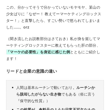
この、分かってそうで分かっていないモヤモヤ、某山の
少女ばりに「なぜー！ 教えてーマーケティングロックス
ター！」と直撃したら、すごい勢いで怒られてしまいま
した……。orz
（聞き流したお説教部分はさておき）私が身を挺してマ
ーケティングロックスターに教えてもらった肝の部分、
「マーケの必要性」を身近に感じた例
とともにご紹介し
ます！
リードと企業の意識の違い
人間は基本ルーチンで動いており
、ルーチンか
ら脱却したがらない生き物
でもある（俗に言う
『保守的な性質』）
この性質が、食料品のような日常不可欠なもの