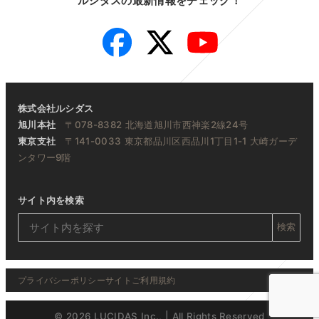
ルシダスの最新情報をチェック！
Facebook
Twitter
YouTube
株式会社ルシダス
旭川本社
〒078-8382 北海道旭川市西神楽2線24号
東京支社
〒141-0033 東京都品川区西品川1丁目1-1 大崎ガーデ
ンタワー9階
サイト内を検索
検索
プライバシーポリシー
サイトご利用規約
© 2026 LUCIDAS Inc., | All Rights Reserved