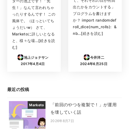
て、それぞれの目が何回
ターの池上です！「先
出たかをカウントする」
生！」なんて言われちゃ
プログラムを書けます
ったりするんです！ この
か？ import randomdef
風体で。（ほっといてち
roll_dice(num_rolls): &
ょうだいw） さて、
nb…[続きを読む]
Marketoに詳しいとなる
と、様々な場…[続きを読
む]
池上ジョナサン
今井洋二
2017年4月4日
2024年6月25日
投稿日
投稿日
最近の投稿
「前回のやつを複製で！」が運用
Marketo
を壊していく話
2026年8月7日
投稿日