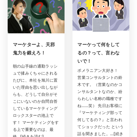
マーケターよ、天邪
マーケって何をして
鬼力を鍛えろ！
るの？って、言わな
いで！
朝の山手線の通勤ラッシ
ポメラニアン大好き！
ュで揉みくちゃにされる
営業コンサルタントの鈴
たびに、本社を旭川に置
木です。（営業なのかコ
いた理由を思い出しなが
ンサルタントなのか、紛
らも、どうして自分がそ
らわしい名称の職種です
こにいないのか自問自答
ね……笑） 先日お客様に
しているマーケティング
『マーケティング部って
ロックスターの池上で
何してるの？』と言われ
す！ マーケティングをす
てショックだった という
る上で重要なのは、最
話を聞きました。…[続き
終…[続きを読む]