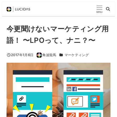
メ
イ
MENU
ン
コ
今更聞けないマーケティング用
ン
語！ 〜LPOって、ナニ？〜
テ
ン
ツ
カテゴリー
2017年1月6日
角波龍馬
マーケティング
投稿日
著
へ
者
移
動