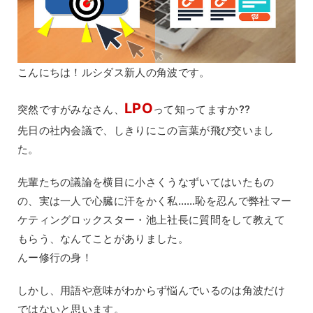
こんにちは！ルシダス新人の角波です。
LPO
突然ですがみなさん、
って知ってますか??
先日の社内会議で、しきりにこの言葉が飛び交いまし
た。
先輩たちの議論を横目に小さくうなずいてはいたもの
の、実は一人で心臓に汗をかく私……恥を忍んで弊社マー
ケティングロックスター・池上社長に質問をして教えて
もらう、なんてことがありました。
んー修行の身！
しかし、用語や意味がわからず悩んでいるのは角波だけ
ではないと思います。