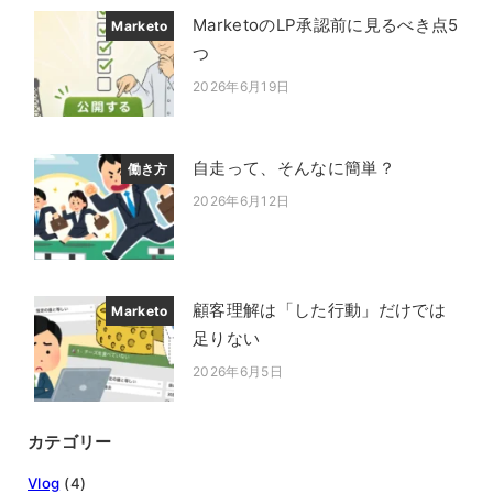
MarketoのLP承認前に見るべき点5
Marketo
つ
2026年6月19日
投稿日
自走って、そんなに簡単？
働き方
2026年6月12日
投稿日
顧客理解は「した行動」だけでは
Marketo
足りない
2026年6月5日
投稿日
カテゴリー
Vlog
(4)