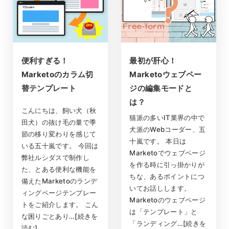
便利すぎる！
最初が肝心！
Marketoのカラム切
Marketoウェブペー
替テンプレート
ジの編集モードと
は？
こんにちは、飼い犬（秋
猫派の多いIT業界の中で
田犬）の抜け毛の量で季
犬派のWebコーダー、五
節の移り変わりを感じて
十嵐です。 本日は
いる五十嵐です。 今回は
Marketoでウェブページ
弊社ルシダスで制作し
を作る時に引っ掛かりが
た、とある便利な機能を
ちな、あるポイントにつ
備えたMarketoのランデ
いてお話しします。
ィングページテンプレー
Marketoのウェブページ
トをご紹介します。 こん
は「テンプレート」と
な困りごとあり…[続きを
「ランディング…[続きを
読む]