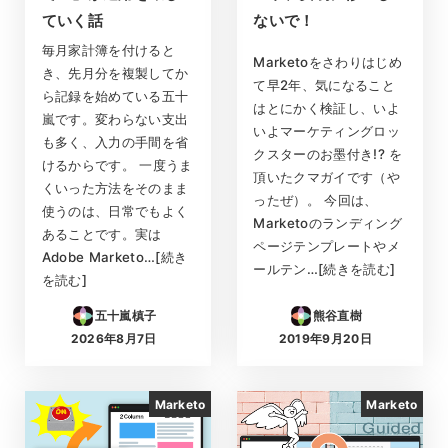
ていく話
ないで！
毎月家計簿を付けると
Marketoをさわりはじめ
き、先月分を複製してか
て早2年、気になること
ら記録を始めている五十
はとにかく検証し、いよ
嵐です。変わらない支出
いよマーケティングロッ
も多く、入力の手間を省
クスターのお墨付き!? を
けるからです。 一度うま
頂いたクマガイです（や
くいった方法をそのまま
ったぜ）。 今回は、
使うのは、日常でもよく
Marketoのランディング
あることです。実は
ページテンプレートやメ
Adobe Marketo…[続き
ールテン…[続きを読む]
を読む]
五十嵐槙子
熊谷直樹
2026年8月7日
2019年9月20日
投稿日
投稿日
Marketo
Marketo