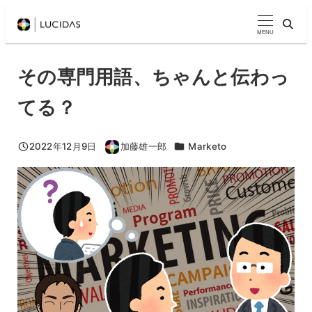
メ
イ
MENU
ン
コ
その専門用語、ちゃんと伝わっ
ン
てる？
テ
ン
ツ
カテゴリー
2022年12月9日
加藤雄一郎
Marketo
投稿日
著
へ
者
移
動