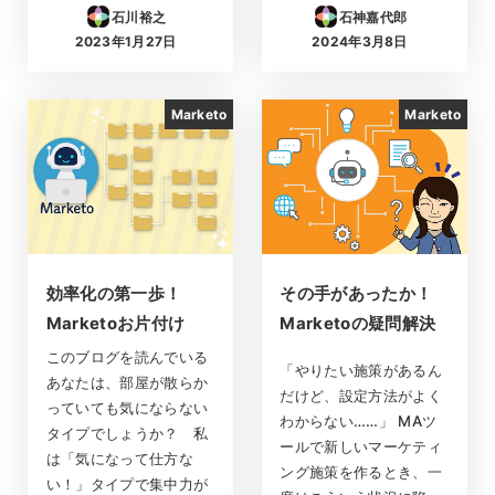
石川裕之
石神嘉代郎
2023年1月27日
2024年3月8日
投稿日
投稿日
Marketo
Marketo
効率化の第一歩！
その手があったか！
Marketoお片付け
Marketoの疑問解決
このブログを読んでいる
「やりたい施策があるん
あなたは、部屋が散らか
だけど、設定方法がよく
っていても気にならない
わからない……」 MAツ
タイプでしょうか？ 私
ールで新しいマーケティ
は「気になって仕方な
ング施策を作るとき、一
い！」タイプで集中力が