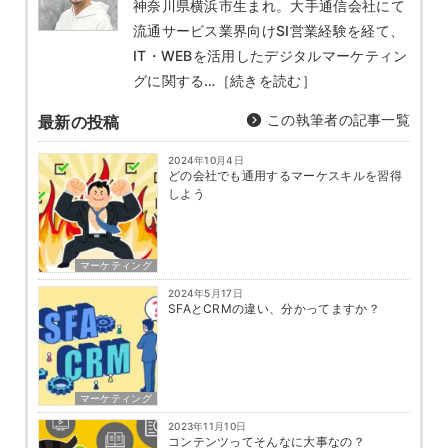
神奈川県横浜市生まれ。大手通信会社にて
流通サービス業界向けSI営業経験を経て、
IT・WEBを活用したデジタルマーケティン
グに関する…
［続きを読む］
この執筆者の記事一覧
最新の投稿
2024年10月4日
どの会社でも通用するマーケスキルを習得
しよう
マーケティング
2024年5月17日
SFAとCRMの違い、分かってますか？
マーケティング
2023年11月10日
コンテンツってそんなに大事なの？