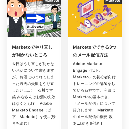
Marketo
Marketo
Marketoでやり直し
Marketoでできる3つ
が利かないところ
のメール配信方法
今日はやり直しが利かな
Adobe Marketo
いお話について書きます
Engage（以下、
が、お酒にのまれてしま
Marketo）の初心者向け
った過去の失敗をやり直
トレーニングの講師をし
したい……！ 石川です
ている石神です。今回は
笑 みなさんはお酒の失敗
Marketoの基本のき、
はなくとも!? Adobe
「メール配信」について
Marketo Engage（以
紹介します！ Marketo
下、Marketo）を使…[続
のメール配信の概要 数
きを読む]
あ…[続きを読む]