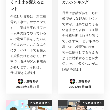
く？未来を変えるヒ
カルシンキング
ント
日常では話があちこちに
今欲しい資格は「第二種
飛びがちなB型のオバマ
電気工事士」のオバマで
ですが、仕事ではそうも
す！ 実は自宅のリフォ
いきませんよね。（血液
ームを夫婦でやっている
型性格診断はわりと信じ
ので電気工事をしたいん
ていますw） ビジネスの
ですよね〜。こんなふう
場では、論理的に考え、
にプライベートでも使え
相手に納得してもらえる
る資格だけじゃなく、仕
ように説明することが大
事でも資格が関わる場面
切。そこで役立つのが…
があります。今回は、
[続きを読む]
仕…[続きを読む]
小濱有希子
小濱有希子
2025年4月25日
2025年1月10日
投稿日
投稿日
ビジネススキル
ビジネススキル