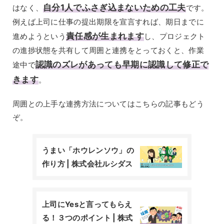
自分1人でふさぎ込まないための工夫
はなく、
です。
例えば上司に仕事の提出期限を宣言すれば、期日までに
責任感が生まれます
進めようという
し、プロジェクト
の進捗状態を共有して周囲と連携をとっておくと、作業
認識のズレがあっても早期に認識して修正で
途中で
きます
。
周囲との上手な連携方法についてはこちらの記事もどう
ぞ。
うまい「ホウレンソウ」の
作り方 | 株式会社ルシダス
上司にYesと言ってもらえ
る！３つのポイント | 株式