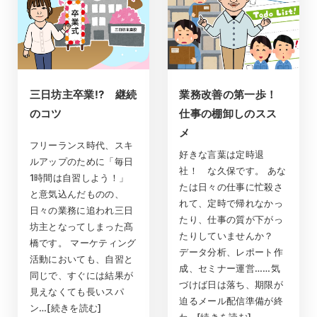
三日坊主卒業!? 継続
業務改善の第一歩！
のコツ
仕事の棚卸しのスス
メ
フリーランス時代、スキ
好きな言葉は定時退
ルアップのために「毎日
社！ な久保です。 あな
1時間は自習しよう！」
たは日々の仕事に忙殺さ
と意気込んだものの、
れて、定時で帰れなかっ
日々の業務に追われ三日
たり、仕事の質が下がっ
坊主となってしまった髙
たりしていませんか？
橋です。 マーケティング
データ分析、レポート作
活動においても、自習と
成、セミナー運営……気
同じで、すぐには結果が
づけば日は落ち、期限が
見えなくても長いスパ
迫るメール配信準備が終
ン…[続きを読む]