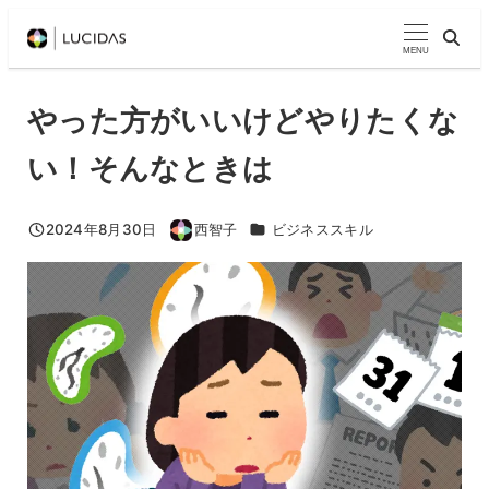
メ
イ
MENU
ン
コ
やった方がいいけどやりたくな
ン
い！そんなときは
テ
ン
ツ
カテゴリー
2024年8月30日
西智子
ビジネススキル
投稿日
著
へ
者
移
動