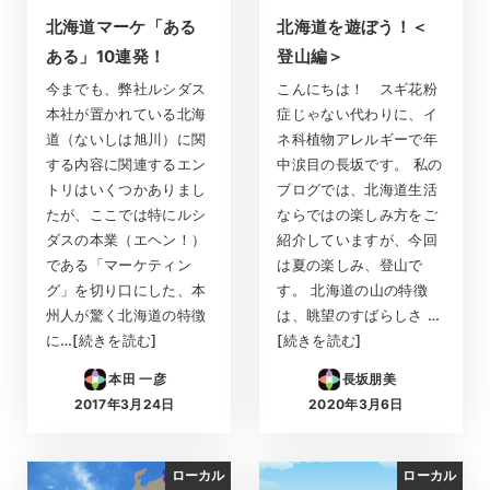
北海道マーケ「ある
北海道を遊ぼう！＜
ある」10連発！
登山編＞
今までも、弊社ルシダス
こんにちは！ スギ花粉
本社が置かれている北海
症じゃない代わりに、イ
道（ないしは旭川）に関
ネ科植物アレルギーで年
する内容に関連するエン
中涙目の長坂です。 私の
トリはいくつかありまし
ブログでは、北海道生活
たが、ここでは特にルシ
ならではの楽しみ方をご
ダスの本業（エヘン！）
紹介していますが、今回
である「マーケティン
は夏の楽しみ、登山で
グ」を切り口にした、本
す。 北海道の山の特徴
州人が驚く北海道の特徴
は、眺望のすばらしさ …
に…[続きを読む]
[続きを読む]
本田 一彦
長坂朋美
2017年3月24日
2020年3月6日
投稿日
投稿日
ローカル
ローカル