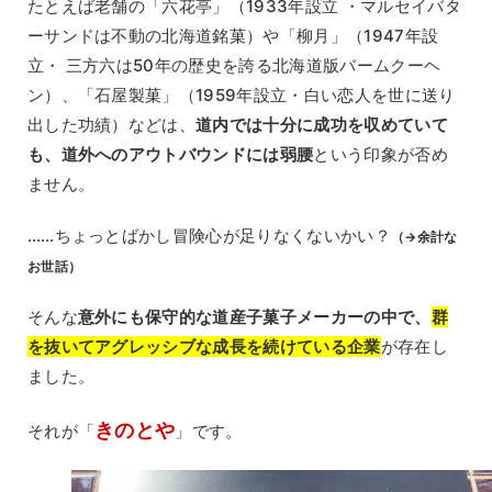
たとえば老舗の「六花亭」（1933年設立 ・マルセイバタ
ーサンドは不動の北海道銘菓）や「柳月」（1947年設
立・ 三方六は50年の歴史を誇る北海道版バームクーヘ
ン）、「石屋製菓」（1959年設立・白い恋人を世に送り
出した功績）などは、
道内では十分に成功を収めていて
も、道外へのアウトバウンドには弱腰
という印象が否め
ません。
……ちょっとばかし冒険心が足りなくないかい？
（→余計な
お世話）
そんな
意外にも保守的な道産子菓子メーカーの中で、
群
を抜いてアグレッシブな成長を続けている企業
が存在し
ました。
きのとや
それが「
」です。