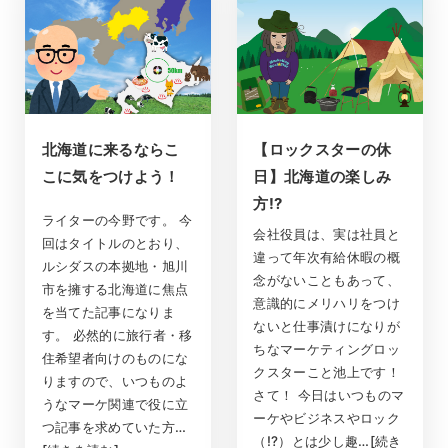
北海道に来るならこ
【ロックスターの休
こに気をつけよう！
日】北海道の楽しみ
方!?
ライターの今野です。 今
会社役員は、実は社員と
回はタイトルのとおり、
違って年次有給休暇の概
ルシダスの本拠地・旭川
念がないこともあって、
市を擁する北海道に焦点
意識的にメリハリをつけ
を当てた記事になりま
ないと仕事漬けになりが
す。 必然的に旅行者・移
ちなマーケティングロッ
住希望者向けのものにな
クスターこと池上です！
りますので、いつものよ
さて！ 今日はいつものマ
うなマーケ関連で役に立
ーケやビジネスやロック
つ記事を求めていた方…
（!?）とは少し趣…[続き