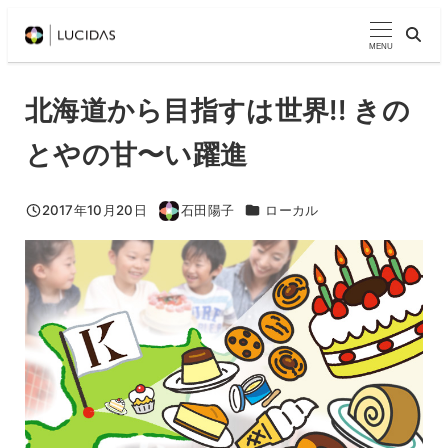
メ
イ
MENU
ン
コ
北海道から目指すは世界!! きの
ン
とやの甘〜い躍進
テ
ン
ツ
カテゴリー
2017年10月20日
石田陽子
ローカル
投稿日
著
へ
者
移
動