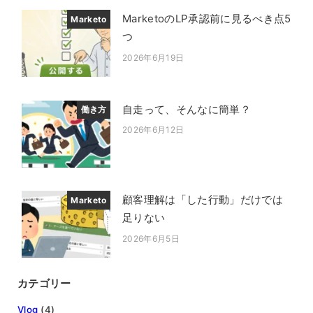
MarketoのLP承認前に見るべき点5
Marketo
つ
2026年6月19日
投稿日
自走って、そんなに簡単？
働き方
2026年6月12日
投稿日
顧客理解は「した行動」だけでは
Marketo
足りない
2026年6月5日
投稿日
カテゴリー
Vlog
(4)