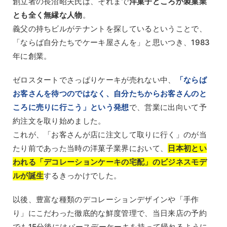
創立者の長沼昭夫氏は、それまで
洋菓子どころか製菓業
とも全く無縁な人物
。
義父の持ちビルがテナントを探しているということで、
「ならば自分たちでケーキ屋さんを」と思いつき、1983
年に創業。
ゼロスタートでさっぱりケーキが売れない中、
「ならば
お客さんを待つのではなく、自分たちからお客さんのと
ころに売りに行こう」という発想
で、営業に出向いて予
約注文を取り始めました。
これが、「お客さんが店に注文して取りに行く」のが当
たり前であった当時の洋菓子業界において、
日本初とい
われる「デコレーションケーキの宅配」のビジネスモデ
ルが誕生
するきっかけでした。
以後、豊富な種類のデコレーションデザインや「手作
り」にこだわった徹底的な鮮度管理で、当日来店の予約
でも15分後にはバースデーケーキを持って帰れるように