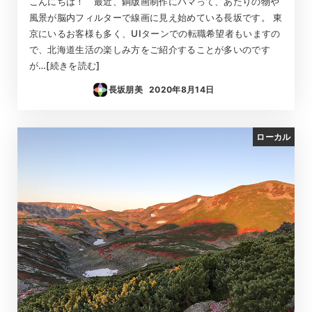
こんにちは！ 最近、銅版画制作にハマって、あたりの物や
風景が脳内フィルターで線画に見え始めている長坂です。 東
京にいるお客様も多く、UIターンでの転職希望者もいますの
で、北海道生活の楽しみ方をご紹介することが多いのです
が…[続きを読む]
長坂朋美
2020年8月14日
投稿日
ローカル