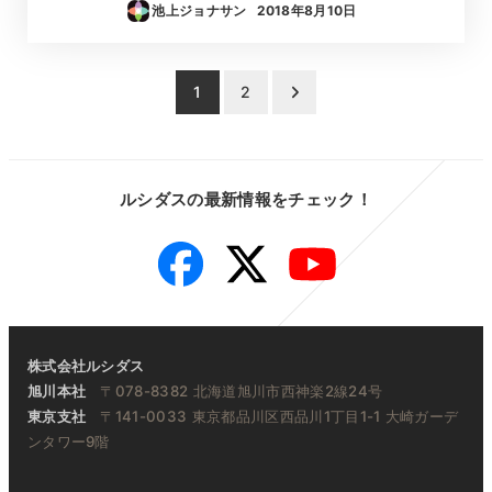
池上ジョナサン
2018年8月10日
投稿日
投
1
2
稿
の
ルシダスの最新情報をチェック！
ペ
Facebook
Twitter
YouTube
ー
ジ
送
株式会社ルシダス
り
旭川本社
〒078-8382 北海道旭川市西神楽2線24号
東京支社
〒141-0033 東京都品川区西品川1丁目1-1 大崎ガーデ
ンタワー9階