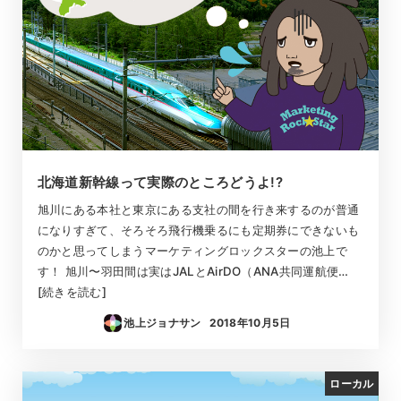
北海道新幹線って実際のところどうよ!?
旭川にある本社と東京にある支社の間を行き来するのが普通
になりすぎて、そろそろ飛行機乗るにも定期券にできないも
のかと思ってしまうマーケティングロックスターの池上で
す！ 旭川〜羽田間は実はJALとAirDO（ANA共同運航便…
[続きを読む]
池上ジョナサン
2018年10月5日
投稿日
ローカル