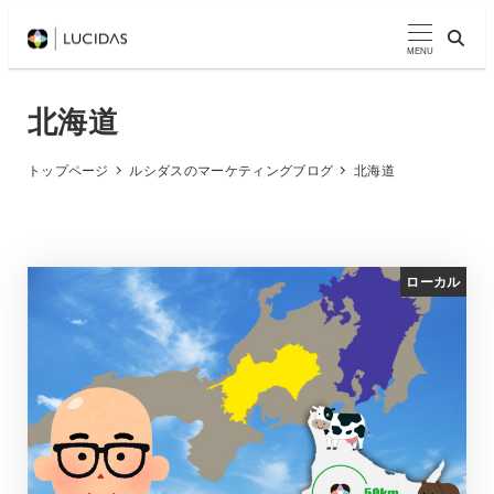
メ
イ
MENU
ン
コ
北海道
ン
テ
トップページ
ルシダスのマーケティングブログ
北海道
ン
ツ
へ
ローカル
移
動