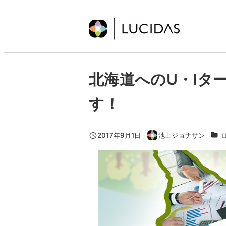
メ
イ
ン
コ
ン
北海道へのU・Iタ
テ
ン
す！
ツ
へ
移
カテ
2017年9月1日
池上ジョナサン
投稿日
著
動
者