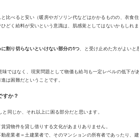
。
れと比べると安い（暖房やガソリン代などはかかるものの、衣食
でひどく給料が安いという意識は、肌感覚としてはないかもしれ
めに割り切らないといけない部分の1つ
、と受け止めた方がよいと
意味ではなく、現実問題として物価も給与も一定レベルの低下が
前進は困難だということです。
ですか？
探しと同じか、それ以上に困る部分だと思います。
て賃貸物件を貸し借りする文化があまりありません。
不動産業者＝土建業者で、そのマンションの所有者であったり、