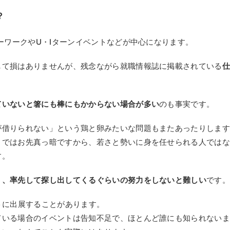
？
ローワークやU・Iターンイベントなどが中心になります。
して損はありませんが、残念ながら就職情報誌に掲載されている
ていないと箸にも棒にもかからない場合が多い
のも事実です。
が借りられない」という鶏と卵みたいな問題もまたあったりしま
」ではお先真っ暗ですから、若さと勢いに身を任せられる人では
す。
く、率先して探し出してくるぐらいの努力をしないと難しい
です
トに出展することがあります。
ている場合のイベントは告知不足で、ほとんど誰にも知られない