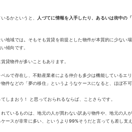
。
ているかというと、
人づてに情報を入手したり、あるいは街中の
ない地域では
、
そもそも賃貸を前提とした物件が本質的に少ない
強い傾向です。
は賃貸物件が多いこともあります。
レベルで存在し、不動産業者による仲介も多少は機能しているエ
舎物件などの「夢の移住」というようなケースになると、ほぼ不
てしまおう！ と思っておられるならば、ことさらです。
されているものは、地元の人が買わない訳あり物件や、地元の人
ケースが非常に多い、というより99%そうだと言っても差し支