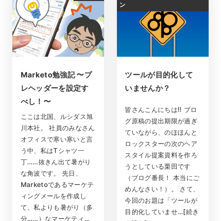
ン
Marketo勉強記 〜プ
ツールが目的化して
レヘッダーを設定す
いませんか？
べし！〜
皆さんこんにちは!! ブロ
ここは北国、ルシダス旭
グ原稿の提出期限が過ぎ
川本社。 社員のみなさん
ていながら、のほほんと
オフィスで寒い寒いと言
ロックスターの次のヘア
う中、私はTシャツ一
スタイル提案資料を作ろ
丁……抜きん出て暑がり
うとしている栗田です
な角波です。 先日、
（ブログ番長！ 本当にご
Marketoであるマーケテ
めんなさい！）。 さて、
ィングメールを作成し
今回のお題は「ツールが
て、私よりも暑がり（多
目的化していませ…[続き
分……）なマーケティ…