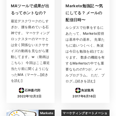
MAツールで成果が出
Marketo勉強記 〜気
るってホントなの？
にしてる？ メールの
配信日時〜
最近デスクワークのしす
ぎか、腰を痛めている石
ルシダスで仕事をするに
神です。 マーケティング
あたって、Marketo習得
ロックスターのマーケと
は基本中の基本。 先輩た
は全く関係ないエクササ
ちに追いつくべく、角波
イズの動画を見ながら運
は今日も勉強を続けてお
動してます。w （動画は
ります。 数多の機能を有
こちら） 今回はここ最近
するMarketoの中でも重
当たり前に聞くようにな
要なものの1つが、メー
ったMA（マーケ…[続き
ルプログラム。 ただ、プ
を読む]
ログ…[続きを読む]
石神嘉代郎
角波龍馬
2022年12月2日
2017年6月16日
投稿日
投稿日
Marketo
マーケティングオートメーショ