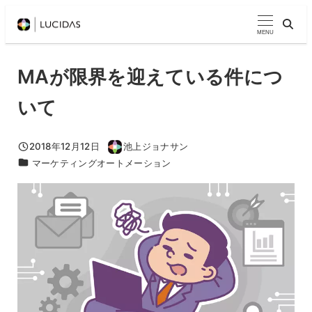
メ
イ
MENU
ン
コ
MAが限界を迎えている件につ
ン
いて
テ
ン
ツ
2018年12月12日
池上ジョナサン
投稿日
著
カテゴリー
マーケティングオートメーション
へ
者
移
動