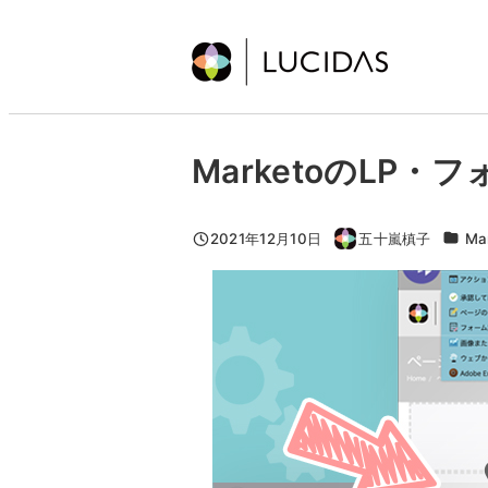
メ
イ
ン
コ
ン
MarketoのLP
テ
ン
ツ
カテゴ
2021年12月10日
五十嵐槙子
Ma
投稿日
著
へ
者
移
動