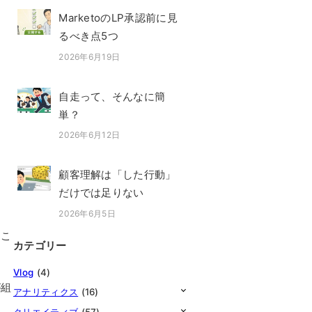
MarketoのLP承認前に見
るべき点5つ
2026年6月19日
投稿日
自走って、そんなに簡
単？
2026年6月12日
投稿日
顧客理解は「した行動」
だけでは足りない
2026年6月5日
投稿日
るこ
カテゴリー
Vlog
(4)
が組
アナリティクス
(16)
クリエイティブ
(57)