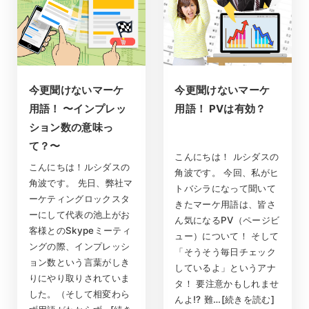
今更聞けないマーケ
今更聞けないマーケ
用語！ 〜インプレッ
用語！ PVは有効？
ション数の意味っ
て？〜
こんにちは！ ルシダスの
こんにちは！ルシダスの
角波です。 今回、私がヒ
角波です。 先日、弊社マ
トバシラになって聞いて
ーケティングロックスタ
きたマーケ用語は、皆さ
ーにして代表の池上がお
ん気になるPV（ページビ
客様とのSkypeミーティ
ュー）について！ そして
ングの際、インプレッシ
「そうそう毎日チェック
ョン数という言葉がしき
しているよ」というアナ
りにやり取りされていま
タ！ 要注意かもしれませ
した。（そして相変わら
んよ!? 難…[続きを読む]