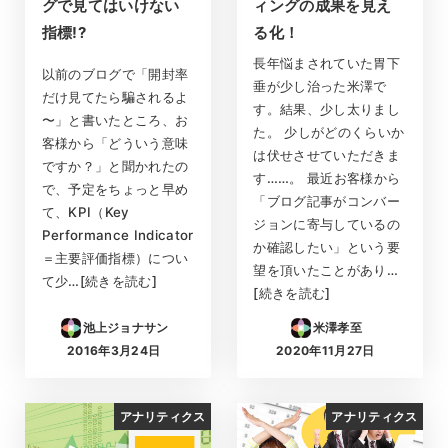
グで見てはいけない
ィングの成果を見え
指標!?
る化！
長年悩まされていた胃下
以前のブログで「開封率
垂が少し治った米澤で
だけ見てたら騙されるよ
す。結果、少し太りまし
〜」と書いたところ、お
た。 少しがどのくらいか
客様から「どういう意味
は伏せさせていただきま
ですか？」と聞かれたの
す……。 最近お客様から
で、予定をちょっと早め
「ブログ記事がコンバー
て、KPI（Key
ジョンに寄与しているの
Performance Indicator
か確認したい」という要
＝主要評価指標）につい
望を頂いたことがあり…
て少…[続きを読む]
[続きを読む]
池上ジョナサン
米澤孝至
2016年3月24日
2020年11月27日
投稿日
投稿日
アナリティクス
アナリティクス