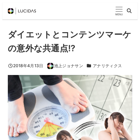
メ
イ
MENU
ン
コ
ダイエットとコンテンツマーケ
ン
の意外な共通点!?
テ
ン
ツ
カテゴリー
2018年4月13日
池上ジョナサン
アナリティクス
投稿日
著
へ
者
移
動