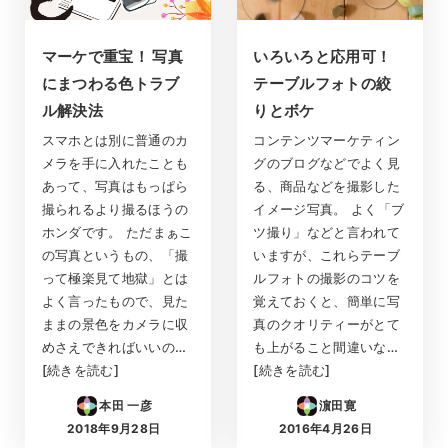
マーケで重宝！ 写真
いろいろと応用可！
にまつわる色トラブ
テーブルフォトの絞
ル解決法
りとボケ
スマホとは別に普通のカ
コンテンツマーケティン
メラを手に入れたことも
グのブログなどでよく見
あって、写真はもっぱら
る、商品などを撮影した
撮られるより撮るほうの
イメージ写真。 よく「ブ
ホンダです。 ただまぁこ
ツ撮り」などと言われて
の写真というもの、「撮
いますが、これらテーブ
って極楽見て地獄」とは
ルフォトの撮影のコツを
よく言ったもので、見た
覚えておくと、簡単に写
ままの景色をカメラに収
真のクオリティーがとて
めさえできればいいの…
も上がること間違いな…
[続きを読む]
[続きを読む]
本田 一彦
濵田寛
2018年9月28日
2016年4月26日
投稿日
投稿日