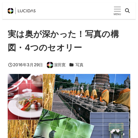
メ
イ
MENU
ン
コ
実は奥が深かった！写真の構
ン
図・4つのセオリー
テ
ン
ツ
カテゴリー
2016年3月29日
濵田寛
写真
投稿日
著
へ
者
移
動