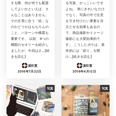
する際、何が何でも配置
る写真、かっこいいです
してよいかといえば、そ
よね。 単にきれいなだけ
んなことはありません。
でなく、写真の中で注意
その文章に合う「絵」な
を引き付けたい要素を目
のかどうかはもちろんの
立たせる効果もあるの
こと、パターンや構図も
で、商品撮影やイメージ
重要です。 以前、4つの
撮影にも大変効果的で
構図のセオリーを紹介し
す。 こうしたボケは、基
ましたが、今回はさ…[続
本的には「絞り」を開
きを読む]
け…[続きを読む]
濵田寛
濵田寛
2016年7月22日
2016年4月12日
投稿日
投稿日
写真
写真