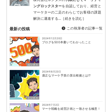
ングロックスター
を自認しており、経営と
マーケターの二足のわらじでお客様の課題
解決に邁進する…
［続きを読む］
この執筆者の記事一覧
最新の投稿
2024年12月20日
ブログを500本書いてわかったこと
ルシダス
2024年8月23日
適正なマーケ予算の算出根拠とは!?
ビジネス
2024年7月2日
マーケ戦略を経営計画と一致させる極意！