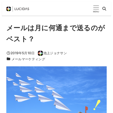
メ
イ
MENU
ン
コ
メールは月に何通まで送るのが
ン
ベスト？
テ
ン
ツ
2019年5月10日
池上ジョナサン
投稿日
著
カテゴリー
メールマーケティング
へ
者
移
動