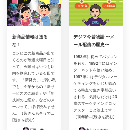
新商品情報は送る
デジマ今昔物語 〜メ
な！
ール配信の歴史〜
コンビニの新商品が出て
1983年に初めてパソコン
くるのが毎週火曜日と知
を触り、1992年にはイン
って、火曜日はいつも店
ターネットを使い始め、
内を物色している石田で
1997年にはデジタルマー
す。 「新発売」に弱い私
ケティングをかじり始め
でも、企業からの「新サ
てる時点で生き字引扱い
ービスのご紹介」や「新
される、気持ちだけは23
技術のご紹介」などのメ
歳のマーケティングロッ
ールって、ほぼ読みませ
クスターこと池上です！
ん。（皆さんもそうで…
（実年齢…[続きを読む]
[続きを読む]