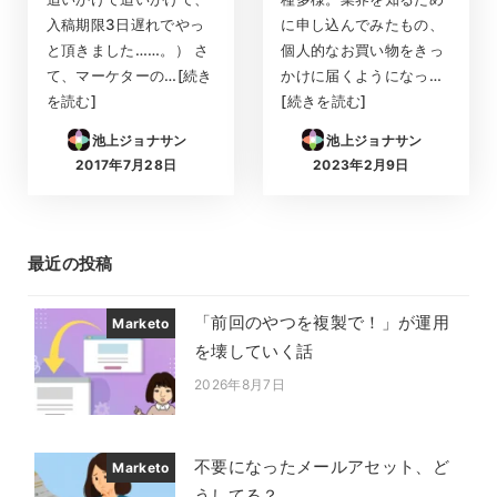
入稿期限3日遅れでやっ
に申し込んでみたもの、
と頂きました……。） さ
個人的なお買い物をきっ
て、マーケターの…[続き
かけに届くようになっ…
を読む]
[続きを読む]
池上ジョナサン
池上ジョナサン
2017年7月28日
2023年2月9日
投稿日
投稿日
最近の投稿
「前回のやつを複製で！」が運用
Marketo
を壊していく話
2026年8月7日
投稿日
不要になったメールアセット、ど
Marketo
うしてる？