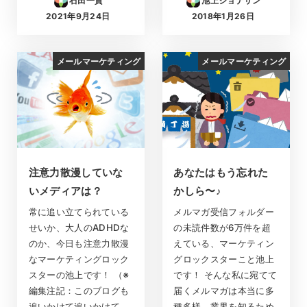
石田一貴
池上ジョナサン
2021年9月24日
2018年1月26日
投稿日
投稿日
メールマーケティング
メールマーケティング
注意力散漫していな
あなたはもう忘れた
いメディアは？
かしら〜♪
常に追い立てられている
メルマガ受信フォルダー
せいか、大人のADHDな
の未読件数が6万件を超
のか、今日も注意力散漫
えている、マーケティン
なマーケティングロック
グロックスターこと池上
スターの池上です！ （※
です！ そんな私に宛てて
編集注記：このブログも
届くメルマガは本当に多
追いかけて追いかけて、
種多様。業界を知るため