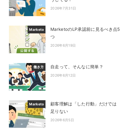
2026年7月31日
投稿日
MarketoのLP承認前に見るべき点5
Marketo
つ
2026年6月19日
投稿日
自走って、そんなに簡単？
働き方
2026年6月12日
投稿日
顧客理解は「した行動」だけでは
Marketo
足りない
2026年6月5日
投稿日