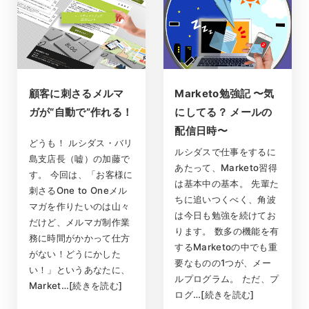
顧客に刺さるメルマ
Marketo勉強記 〜気
ガが“自動で”作れる！
にしてる？ メールの
配信日時〜
どうも！ ルシダス・バリ
ルシダスで仕事をするに
島支店長（嘘）の加藤で
あたって、Marketo習得
す。 今回は、「お客様に
は基本中の基本。 先輩た
刺さるOne to Oneメル
ちに追いつくべく、角波
マガを作りたいのは山々
は今日も勉強を続けてお
だけど、メルマガ制作業
ります。 数多の機能を有
務に時間がかかって仕方
するMarketoの中でも重
がない！どうにかした
要なものの1つが、メー
い！」というあなたに、
ルプログラム。 ただ、プ
Market…[続きを読む]
ログ…[続きを読む]