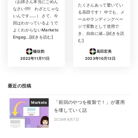
（お姉さん本当にごめん
たくさんあって驚いてい
なさい!!!! わざとじゃな
る高田です！ 中でも、メ
いんです……） さて、今
ールやランディングペー
回はわかっているようで
ジで変数として使用で
よくわからないMarketo
き、自由に値…[続きを読
Engag…[続きを読む]
む]
楊佳韵
高田宏美
2022年11月11日
2023年10月13日
投稿日
投稿日
最近の投稿
「前回のやつを複製で！」が運用
Marketo
を壊していく話
2026年8月7日
投稿日