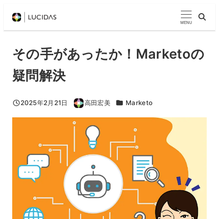
メ
イ
MENU
ン
コ
その手があったか！Marketoの
ン
疑問解決
テ
ン
ツ
カテゴリー
2025年2月21日
高田宏美
Marketo
投稿日
著
へ
者
移
動