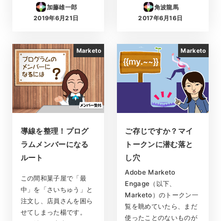
加藤雄一郎
角波龍馬
2019年6月21日
2017年6月16日
投稿日
投稿日
Marketo
Marketo
導線を整理！プログ
ご存じですか？マイ
ラムメンバーになる
トークンに潜む落と
ルート
し穴
Adobe Marketo
この間和菓子屋で「最
Engage（以下、
中」を「さいちゅう」と
Marketo）のトークン一
注文し、店員さんを困ら
覧を眺めていたら、まだ
せてしまった楊です。
使ったことのないものが