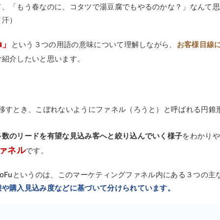
て、「もう春なのに、コタツで湯豆腐でもやるのかな？」なんて
（汗）
u」
という３つの用語の意味について理解しながら、
お客様目線
ご紹介したいと思います。
を移すとき、こぼれないようにファネル（ろうと）と呼ばれる円錐
多数のリードを有望な見込み客へと絞り込んでいく様子
をわかり
ァネル
です。
、BoFuというのは、このマーケティングファネル内にある３つの主
態や購入見込み度などに基づいて分けられています。