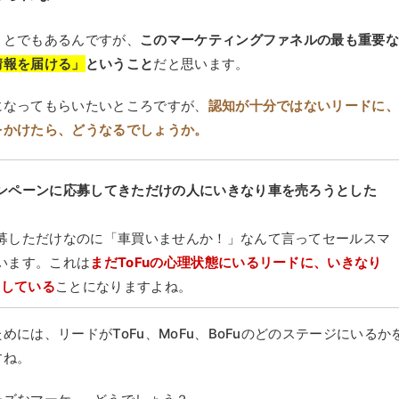
ことでもあるんですが、
このマーケティングファネルの最も重要
情報を届ける」
ということ
だと思います。
になってもらいたいところですが、
認知が十分ではないリードに
をかけたら、どうなるでしょうか。
ンペーンに応募してきただけの人にいきなり車を売ろうとした
募しただけなのに「車買いませんか！」なんて言ってセールスマ
います。これは
まだToFuの心理状態にいるリードに、いきなり
をしている
ことになりますよね。
には、リードがToFu、MoFu、BoFuのどのステージにいるか
すね。