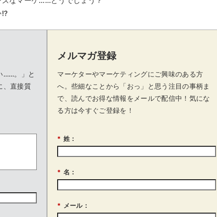
ーズなマーケ……どうでしょう？
!?
メルマガ登録
い……。」と
マーケターやマーケティングにご興味のある方
に、直接質
へ。些細なことから「おっ」と思う注目の事柄ま
で、読んでお得な情報をメールで配信中！気にな
る方は今すぐご登録を！
*
姓：
*
名：
*
メール：