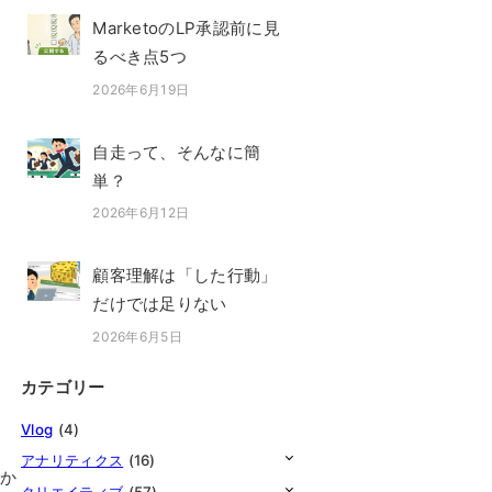
MarketoのLP承認前に見
るべき点5つ
2026年6月19日
投稿日
自走って、そんなに簡
単？
2026年6月12日
投稿日
顧客理解は「した行動」
だけでは足りない
2026年6月5日
投稿日
カテゴリー
Vlog
(4)
アナリティクス
(16)
分か
クリエイティブ
(57)