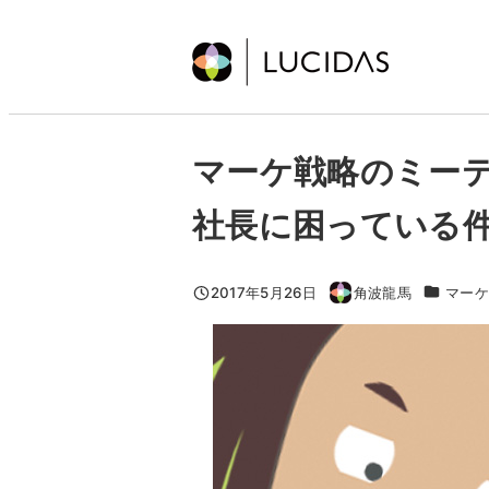
メ
イ
ン
コ
ン
マーケ戦略のミー
テ
ン
社長に困っている
ツ
へ
移
カテゴリ
2017年5月26日
角波龍馬
マー
投稿日
著
動
者