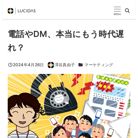
メ
イ
MENU
ン
コ
電話やDM、本当にもう時代遅
ン
れ？
テ
ン
ツ
カテゴリー
2024年4月26日
澤谷真由子
マーケティング
投稿日
著
へ
者
移
動