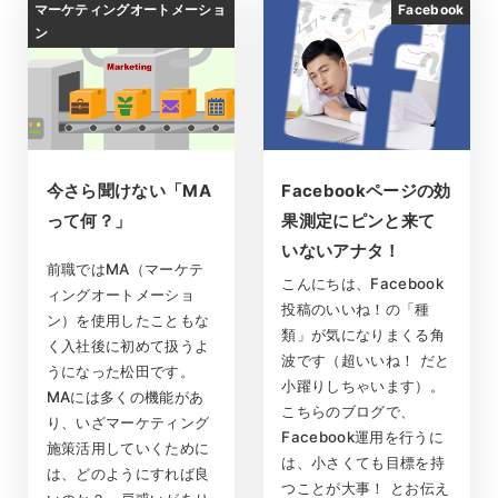
マーケティングオートメーショ
Facebook
ン
今さら聞けない「MA
Facebookページの効
って何？」
果測定にピンと来て
いないアナタ！
前職ではMA（マーケテ
こんにちは、Facebook
ィングオートメーショ
投稿のいいね！の「種
ン）を使用したこともな
類」が気になりまくる角
く入社後に初めて扱うよ
波です（超いいね！ だと
うになった松田です。
小躍りしちゃいます）。
MAには多くの機能があ
こちらのブログで、
り、いざマーケティング
Facebook運用を行うに
施策活用していくために
は、小さくても目標を持
は、どのようにすれば良
つことが大事！ とお伝え