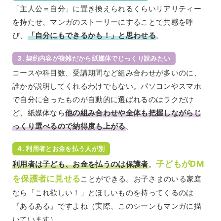
「主人公＝自分」に置き換えられるくらいリアリティー
を持たせ、マンガのストーリーにすることで共感を呼
び、
「自分にもできるかも！」と思わせる
。
3. 契約内容が複雑だから紙媒体でじっくり読みたい
コースや科目数、受講期間など組み合わせが多いのに、
誰かが説明してくれるわけでもない。パソコンやスマホ
で自分に合ったものが自動的に選ばれるのはラクだけ
ど、紙媒体なら
他の組み合わせや全体も把握しながらじ
っくり選べるので納得度も上がる
。
4. 利用者とお金を払う人が別
子どもがDM
利用者は子ども、お金を払うのは保護者
。
を保護者に見せる
ことができる。お子さまのいる家庭
なら「これ欲しい！」とほしいものを持ってくるのは
『あるある』ですよね（実際、このシーンもマンガに描
いています）。