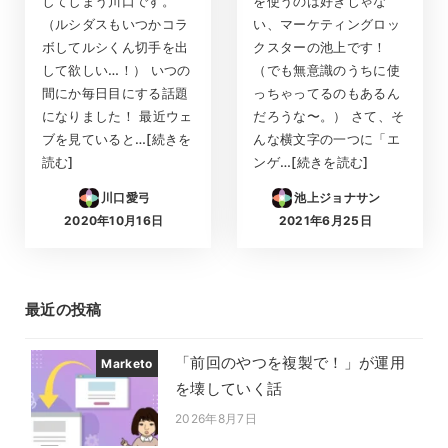
してしまう川口です。
を使うのは好きじゃな
（ルシダスもいつかコラ
い、マーケティングロッ
ボしてルシくん切手を出
クスターの池上です！
して欲しい…！） いつの
（でも無意識のうちに使
間にか毎日目にする話題
っちゃってるのもあるん
になりました！ 最近ウェ
だろうな〜。） さて、そ
ブを見ていると…[続きを
んな横文字の一つに「エ
読む]
ンゲ…[続きを読む]
川口愛弓
池上ジョナサン
2020年10月16日
2021年6月25日
投稿日
投稿日
最近の投稿
「前回のやつを複製で！」が運用
Marketo
を壊していく話
2026年8月7日
投稿日