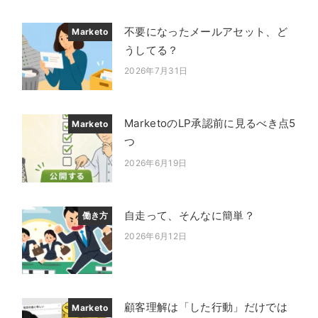
不要になったメールアセット、ど
Marketo
うしてる？
2026年7月31日
投稿日
MarketoのLP承認前に見るべき点5
Marketo
つ
2026年6月19日
投稿日
自走って、そんなに簡単？
働き方
2026年6月12日
投稿日
顧客理解は「した行動」だけでは
Marketo