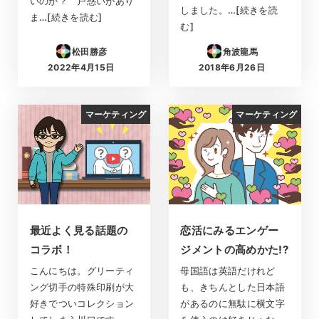
いのか？ 戸惑いがあり
しました。…[続きを読
ま…[続きを読む]
む]
松田勝彦
角波龍馬
2022年4月15日
2018年6月26日
投稿日
投稿日
マーケティング
マーケティング
最近よく見る話題の
恋活にみるエンゲー
コラボ！
ジメントの高めかた!?
こんにちは。グリーティ
母国語は英語だけれど
ング切手の特殊印刷が大
も、きちんとした日本語
好きでついコレクション
があるのに無駄に横文字