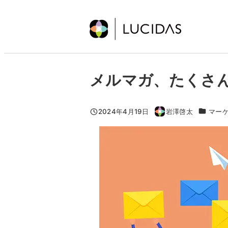
メ
イ
ン
コ
ン
メルマガ、たくさ
テ
ン
ツ
カテゴリ
2024年4月19日
岩澤啓太
マー
投稿日
著
へ
者
移
動