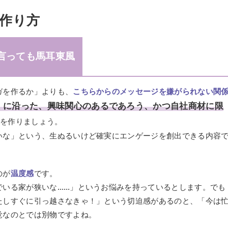
作り方
を言っても馬耳東風
ガを作るか」よりも、
こちらからのメッセージを嫌がられない関
」に沿った、興味関心のあるであろう、かつ自社商材に限
性を作りましょう。
いな」という、生ぬるいけど確実にエンゲージを創出できる内容
のが
温度感
です。
でいる家が狭いな……」というお悩みを持っているとします。でも
たしすぐに引っ越さなきゃ！」という切迫感があるのと、「今は
覚なのとでは別物ですよね。