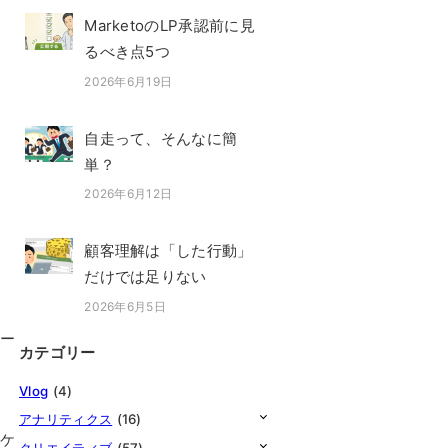
MarketoのLP承認前に見
るべき点5つ
2026年6月19日
投稿日
自走って、そんなに簡
単？
2026年6月12日
投稿日
顧客理解は「した行動」
だけでは足りない
2026年6月5日
投稿日
メー
カテゴリー
Vlog
(4)
アナリティクス
(16)
ーケ
クリエイティブ
(57)