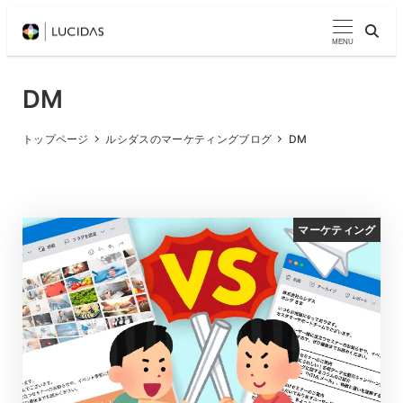
メ
イ
MENU
ン
コ
DM
ン
テ
トップページ
ルシダスのマーケティングブログ
DM
ン
ツ
へ
マーケティング
移
動