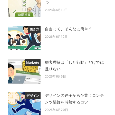
つ
2026年6月19日
投稿日
自走って、そんなに簡単？
働き方
2026年6月12日
投稿日
顧客理解は「した行動」だけでは
Marketo
足りない
2026年6月5日
投稿日
デザインの迷子から卒業！コンテ
デザイン
ンツ装飾を時短するコツ
2025年6月20日
投稿日