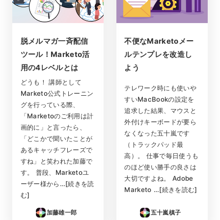
脱メルマガ一斉配信
不便なMarketoメー
ツール！Marketo活
ルテンプレを改造し
用の4レベルとは
よう
どうも！ 講師として
テレワーク時にも使いや
Marketo公式トレーニン
すいMacBookの設定を
グを行っている際、
追求した結果、マウスと
「Marketoのご利用は計
外付けキーボードが要ら
画的に」と言ったら、
なくなった五十嵐です
「どこかで聞いたことが
（トラックパッド最
あるキャッチフレーズで
高）。 仕事で毎日使うも
すね」と笑われた加藤で
のほど使い勝手の良さは
す。 普段、Marketoユ
大切ですよね。 Adobe
ーザー様から…[続きを読
Marketo …[続きを読む]
む]
加藤雄一郎
五十嵐槙子