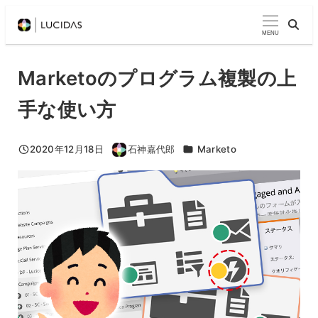
メ
イ
MENU
ン
コ
Marketoのプログラム複製の上
ン
手な使い方
テ
ン
ツ
カテゴリー
2020年12月18日
石神嘉代郎
Marketo
投稿日
著
へ
者
移
動