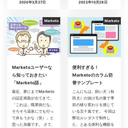
2020年3月27日
2022年10月28日
投稿日
投稿日
Marketo
Marketo
Marketoユーザーな
便利すぎる！
ら知っておきたい
Marketoのカラム切
「Marketo語」
替テンプレート
最近、夢にまでMarketo
こんにちは、飼い犬（秋
の設定画面が出てきて、
田犬）の抜け毛の量で季
「これは、職業病だな。
節の移り変わりを感じて
そろそろ温泉にでも行っ
いる五十嵐です。 今回は
て休もうかな（笑）」と
弊社ルシダスで制作し
思った加藤です。 さて、
た、とある便利な機能を