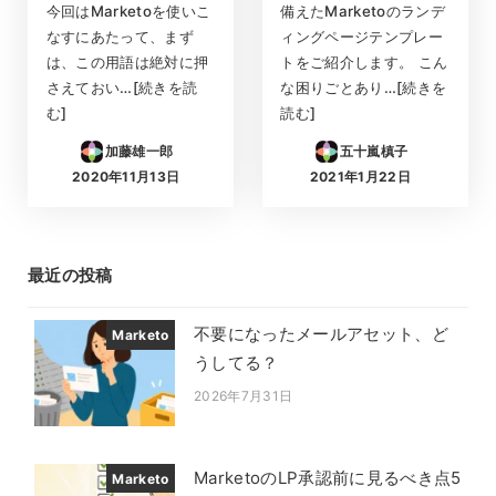
今回はMarketoを使いこ
備えたMarketoのランデ
なすにあたって、まず
ィングページテンプレー
は、この用語は絶対に押
トをご紹介します。 こん
さえておい…[続きを読
な困りごとあり…[続きを
む]
読む]
加藤雄一郎
五十嵐槙子
2020年11月13日
2021年1月22日
投稿日
投稿日
最近の投稿
不要になったメールアセット、ど
Marketo
うしてる？
2026年7月31日
投稿日
MarketoのLP承認前に見るべき点5
Marketo