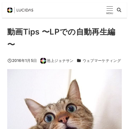
メ
イ
MENU
ン
コ
動画Tips 〜LPでの自動再生編
ン
〜
テ
ン
ツ
カテゴリー
2016年1月5日
池上ジョナサン
ウェブマーケティング
投稿日
著
へ
者
移
動