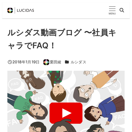
メ
イ
MENU
ン
コ
ルシダス動画ブログ 〜社員キ
ン
ャラでFAQ！
テ
ン
ツ
カテゴリー
2018年1月19日
栗田綾
ルシダス
投稿日
著
へ
者
移
動