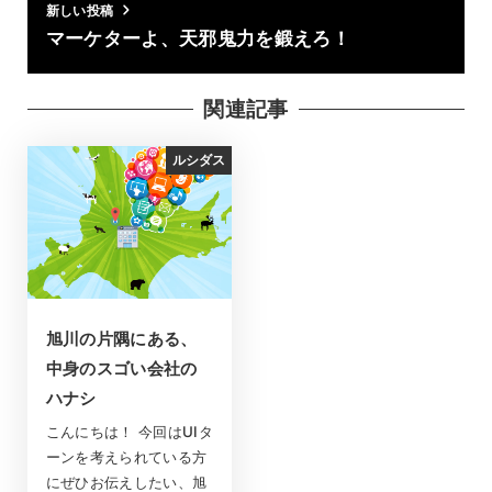
新しい投稿
マーケターよ、天邪鬼力を鍛えろ！
関連記事
ルシダス
旭川の片隅にある、
中身のスゴい会社の
ハナシ
こんにちは！ 今回はUIタ
ーンを考えられている方
にぜひお伝えしたい、旭