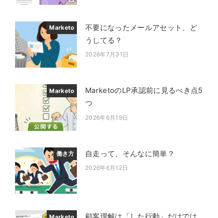
不要になったメールアセット、ど
Marketo
うしてる？
2026年7月31日
投稿日
MarketoのLP承認前に見るべき点5
Marketo
つ
2026年6月19日
投稿日
自走って、そんなに簡単？
働き方
2026年6月12日
投稿日
顧客理解は「した行動」だけでは
Marketo