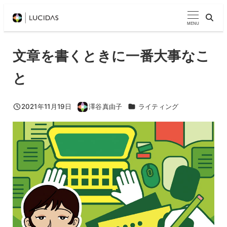
メ
イ
MENU
ン
コ
文章を書くときに一番大事なこ
ン
と
テ
ン
ツ
カテゴリー
2021年11月19日
澤谷真由子
ライティング
投稿日
著
へ
者
移
動