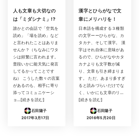
人も文章も大切なの
漢字とひらがなで文
は「ミダシナミ」!?
章にメリハリを！
誰かとの会話で「空気を
日本語を構成する３種類
読め」「場を読め」など
の文字ーーひらがな、カ
と言われたことはありま
タカナ、そして漢字。 漢
せんか？（ちなみにワタ
字はそれ自体に意味があ
シは頻繁に言われます。
るので、ひらがなやカタ
普段いかに能天気に発言
カナよりも文字数が減
してるかってことです
り、文章も引き締まりま
ね） こうした数々の言葉
す。 ただ、あまり多すぎ
があるのも、相手に寄り
ると読みづらいだけでな
添ってコミュニケーシ
く、いかにも文章のリ…
ョ…[続きを読む]
[続きを読む]
石田陽子
石田陽子
2017年3月17日
2016年5月20日
投稿日
投稿日