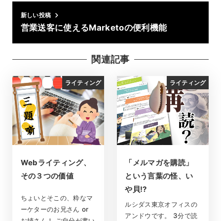
新しい投稿
営業送客に使えるMarketoの便利機能
関連記事
ライティング
ライティング
Webライティング、
「メルマガを購読」
その３つの価値
という言葉の怪、い
や貝!?
ちょいとそこの、粋なマ
ルシダス東京オフィスの
ーケターのお兄さん or
アンドウです。 3分で読
お姉さん！ ご自分が書い