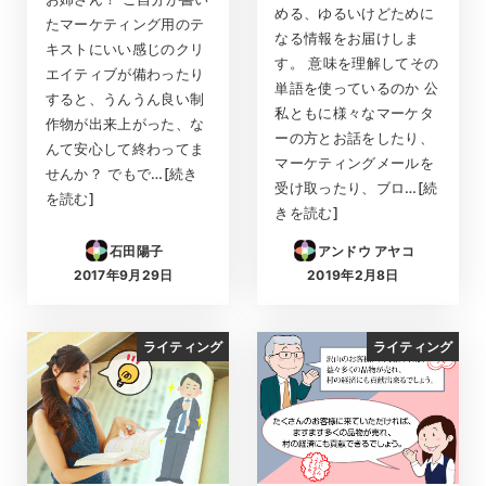
める、ゆるいけどために
たマーケティング用のテ
なる情報をお届けしま
キストにいい感じのクリ
す。 意味を理解してその
エイティブが備わったり
単語を使っているのか 公
すると、うんうん良い制
私ともに様々なマーケタ
作物が出来上がった、な
ーの方とお話をしたり、
んて安心して終わってま
マーケティングメールを
せんか？ でもで…[続き
受け取ったり、ブロ…[続
を読む]
きを読む]
石田陽子
アンドウ アヤコ
2017年9月29日
2019年2月8日
投稿日
投稿日
ライティング
ライティング