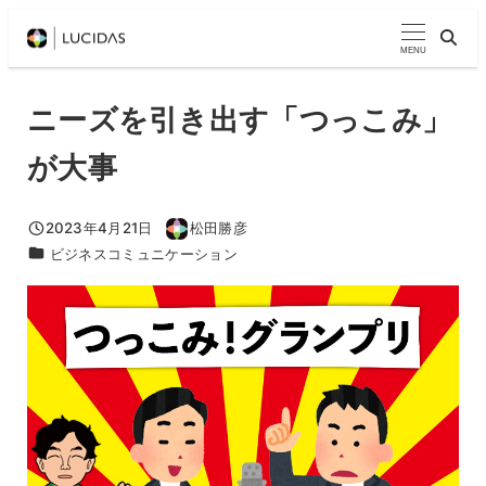
メ
イ
MENU
ン
コ
ニーズを引き出す「つっこみ」
ン
が大事
テ
ン
ツ
2023年4月21日
松田勝彦
投稿日
著
カテゴリー
ビジネスコミュニケーション
へ
者
移
動