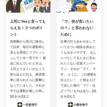
上司にYesと言っても
「で、何が言いたい
らえる！３つのポイ
の？」と言われない
ント
ために
首都圏から旭川に移住し
仕事の打ち合わせをして
て以来、毎日の通勤時に
いてもつい雑談を挟みた
見える景色にリフレッシ
くなるオバマです。 おし
ュしている一宮です！ 都
ゃべりしてるときに言わ
会に住んでいたときは、
れたくない言葉ナンバー
上司とうまくいかなくて
ワン、それが「で？」で
落ち込んだ日も、満員電
す。 とくに、この感動を
車に揺られさらに憂鬱に
伝えたい！ と熱を上げ
なっていました。それが
て話した後の「で？」ほ
今では通勤が癒しの時…
どツラいものはあり…[続
[続きを読む]
きを読む]
一宮恵理子
小濱有希子