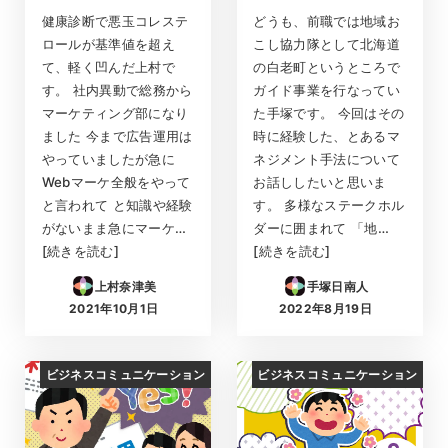
健康診断で悪玉コレステ
どうも、前職では地域お
ロールが基準値を超え
こし協力隊として北海道
て、軽く凹んだ上村で
の白老町というところで
す。 社内異動で総務から
ガイド事業を行なってい
マーケティング部になり
た手塚です。 今回はその
ました 今まで広告運用は
時に経験した、とあるマ
やっていましたが急に
ネジメント手法について
Webマーケ全般をやって
お話ししたいと思いま
と言われて と知識や経験
す。 多様なステークホル
がないまま急にマーケ…
ダーに囲まれて 「地…
[続きを読む]
[続きを読む]
上村奈津美
手塚日南人
2021年10月1日
2022年8月19日
投稿日
投稿日
ビジネスコミュニケーション
ビジネスコミュニケーション