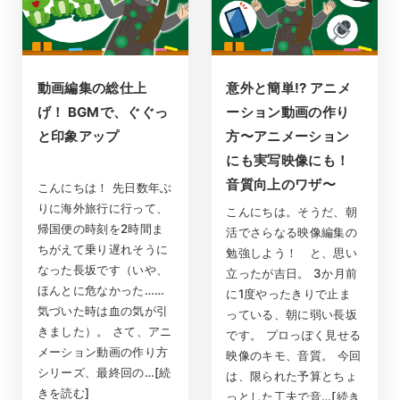
動画編集の総仕上
意外と簡単!? アニメ
げ！ BGMで、ぐぐっ
ーション動画の作り
と印象アップ
方〜アニメーション
にも実写映像にも！
音質向上のワザ〜
こんにちは！ 先日数年ぶ
りに海外旅行に行って、
こんにちは。そうだ、朝
帰国便の時刻を2時間ま
活でさらなる映像編集の
ちがえて乗り遅れそうに
勉強しよう！ と、思い
なった長坂です（いや、
立ったが吉日。 3か月前
ほんとに危なかった……
に1度やったきりで止ま
気づいた時は血の気が引
っている、朝に弱い長坂
きました）。 さて、アニ
です。 プロっぽく見せる
メーション動画の作り方
映像のキモ、音質。 今回
シリーズ、最終回の…[続
は、限られた予算とちょ
きを読む]
っとした工夫で音…[続き