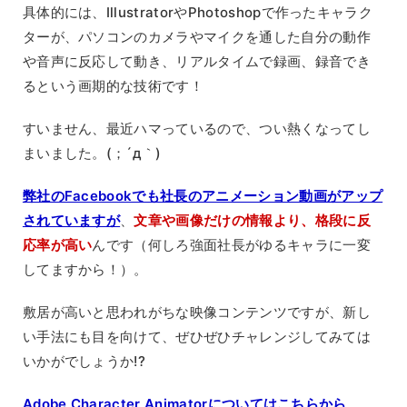
具体的には、IllustratorやPhotoshopで作ったキャラク
ターが、パソコンのカメラやマイクを通した自分の動作
や音声に反応して動き、リアルタイムで録画、録音でき
るという画期的な技術です！
すいません、最近ハマっているので、つい熱くなってし
まいました。(；´д｀)ゞ
弊社のFacebookでも社長のアニメーション動画がアップ
されていますが
、
文章や画像だけの情報より、格段に反
応率が高い
んです（何しろ強面社長がゆるキャラに一変
してますから！）。
敷居が高いと思われがちな映像コンテンツですが、新し
い手法にも目を向けて、ぜひぜひチャレンジしてみては
いかがでしょうか!?
Adobe Character Animatorについてはこちらから