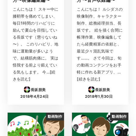
方〜映像編集編〜
方 〜音声収録編〜
こんにちは！ スキー中に
こんにちは！ ルシダスの
膝靭帯を痛めてしまい、
映像制作、キャラクター
毎日1時間のリハビリに
制作、総務経理担当、長
励んで夏山を目指してい
坂です。 絵を描く合間に
る長坂です（懲りないね
帳簿作業、映像編集して
〜）。 このリハビリ、地
たら経費精算の依頼と、
味に運動量が多いよう
最近少々混乱気味で
で、結構筋肉痛に。 実は
す……。 さて今回は、旬
怪我する前より鍛えてい
の動画コンテンツをお手
る気もします。 今…[続
軽に作れる新アプリ、…
きを読む]
[続きを読む]
長坂朋美
長坂朋美
2018年4月24日
2018年1月30日
投稿日
投稿日
動画制作
動画制作