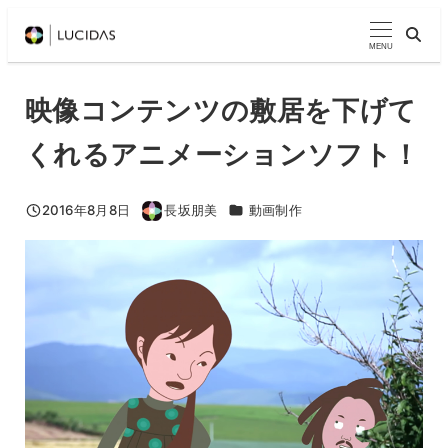
メ
イ
MENU
ン
コ
映像コンテンツの敷居を下げて
ン
くれるアニメーションソフト！
テ
ン
ツ
カテゴリー
2016年8月8日
長坂朋美
動画制作
投稿日
著
へ
者
移
動