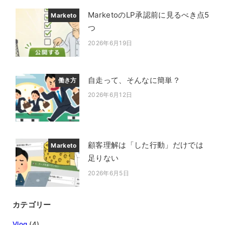
MarketoのLP承認前に見るべき点5
Marketo
つ
2026年6月19日
投稿日
自走って、そんなに簡単？
働き方
2026年6月12日
投稿日
顧客理解は「した行動」だけでは
Marketo
足りない
2026年6月5日
投稿日
カテゴリー
Vlog
(4)