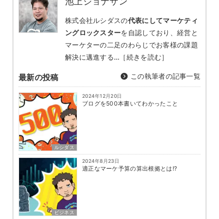
池上ジョナサン
株式会社ルシダスの
代表にしてマーケティ
ングロックスター
を自認しており、経営と
マーケターの二足のわらじでお客様の課題
解決に邁進する…
［続きを読む］
この執筆者の記事一覧
最新の投稿
2024年12月20日
ブログを500本書いてわかったこと
ルシダス
2024年8月23日
適正なマーケ予算の算出根拠とは!?
ビジネス