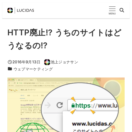
メ
イ
MENU
ン
コ
HTTP廃止!? うちのサイトはど
ン
うなるの!?
テ
ン
ツ
2016年9月13日
池上ジョナサン
投稿日
著
カテゴリー
ウェブマーケティング
へ
者
移
動