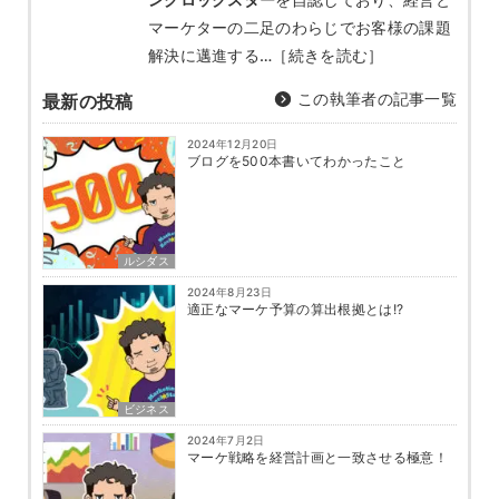
マーケターの二足のわらじでお客様の課題
解決に邁進する…
［続きを読む］
この執筆者の記事一覧
最新の投稿
2024年12月20日
ブログを500本書いてわかったこと
ルシダス
2024年8月23日
適正なマーケ予算の算出根拠とは!?
ビジネス
2024年7月2日
マーケ戦略を経営計画と一致させる極意！