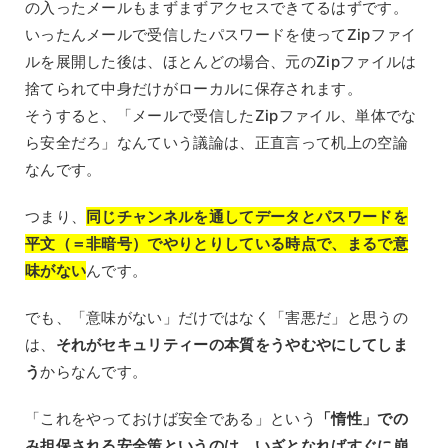
の入ったメールもまずまずアクセスできてるはずです。
いったんメールで受信したパスワードを使ってZipファイ
ルを展開した後は、ほとんどの場合、元のZipファイルは
捨てられて中身だけがローカルに保存されます。
そうすると、「メールで受信したZipファイル、単体でな
ら安全だろ」なんていう議論は、正直言って机上の空論
なんです。
つまり、
同じチャンネルを通してデータとパスワードを
平文（＝非暗号）でやりとりしている時点で、まるで意
味がない
んです。
でも、「意味がない」だけではなく「害悪だ」と思うの
は、
それがセキュリティーの本質をうやむやにしてしま
う
からなんです。
「これをやっておけば安全である」という
「惰性」での
み担保される安全策というのは、いざとなればすぐに崩