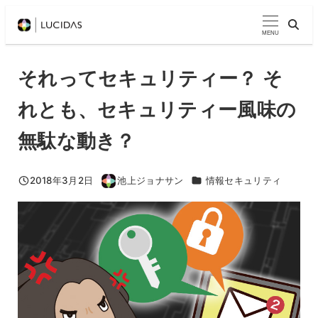
メ
イ
MENU
ン
コ
それってセキュリティー？ そ
ン
れとも、セキュリティー風味の
テ
ン
無駄な動き？
ツ
へ
カテゴリー
2018年3月2日
池上ジョナサン
情報セキュリティ
移
投稿日
著
者
動