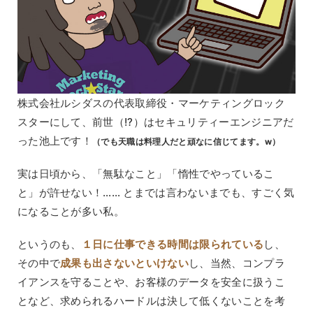
株式会社ルシダスの代表取締役・マーケティングロック
スターにして、前世（!?）はセキュリティーエンジニアだ
った池上です！
（でも天職は料理人だと頑なに信じてます。w）
実は日頃から、「無駄なこと」「惰性でやっているこ
と」が許せない！…… とまでは言わないまでも、すごく気
になることが多い私。
というのも、
１日に仕事できる時間は限られている
し、
その中で
成果も出さないといけない
し、当然、コンプラ
イアンスを守ることや、お客様のデータを安全に扱うこ
となど、求められるハードルは決して低くないことを考