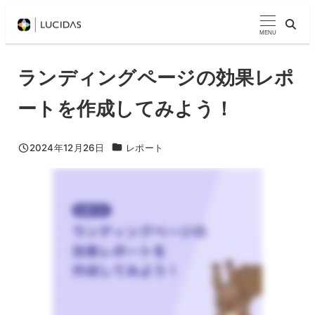
メ
イ
MENU
ン
コ
ランディングページの効果レポ
ン
ートを作成してみよう！
テ
ン
ツ
MarketoTips動画カテゴリ
2024年12月26日
レポート
投稿日
へ
移
動