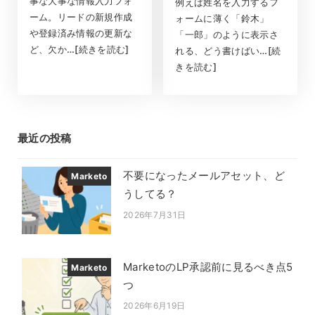
事な大事な情報入力フォ
例えば姓名を入力するフ
ーム。リードの新規作成
ォームに薄く「鈴木」
や登録済み情報の更新な
「一郎」のように表示さ
ど、欠か…[続きを読む]
れる、どう書けばい…[続
きを読む]
最近の投稿
不要になったメールアセット、ど
Marketo
うしてる？
2026年7月31日
投稿日
MarketoのLP承認前に見るべき点5
Marketo
つ
2026年6月19日
投稿日