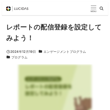
メ
イ
MENU
ン
コ
レポートの配信登録を設定して
ン
みよう！
テ
ン
ツ
MarketoTips動画カテゴリ
2024年12月19日
エンゲージメントプログラム
投稿日
MarketoTips動画カテゴリ
プログラム
へ
移
動