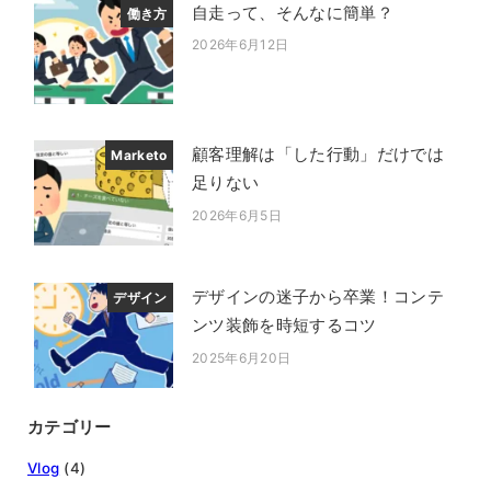
自走って、そんなに簡単？
働き方
2026年6月12日
投稿日
顧客理解は「した行動」だけでは
Marketo
足りない
2026年6月5日
投稿日
デザインの迷子から卒業！コンテ
デザイン
ンツ装飾を時短するコツ
2025年6月20日
投稿日
カテゴリー
Vlog
(4)