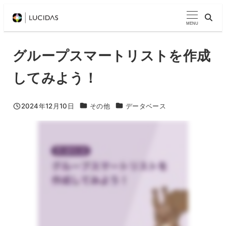
メ
イ
MENU
ン
コ
グループスマートリストを作成
ン
してみよう！
テ
ン
ツ
MarketoTips動画カテゴリ
MarketoTips動画カテゴリ
2024年12月10日
その他
データベース
投稿日
へ
移
動