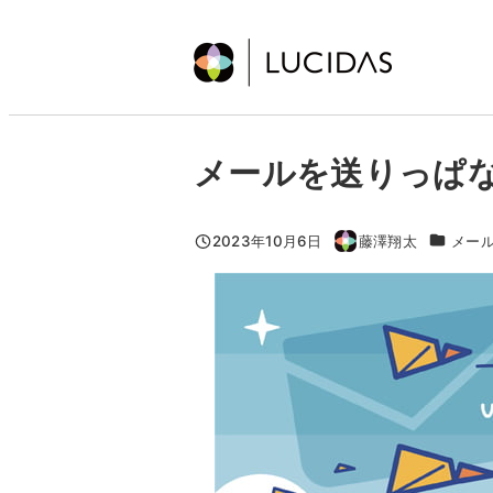
メ
イ
ン
コ
ン
メールを送りっぱ
テ
ン
ツ
カテゴリ
2023年10月6日
藤澤翔太
メー
投稿日
著
へ
者
移
動