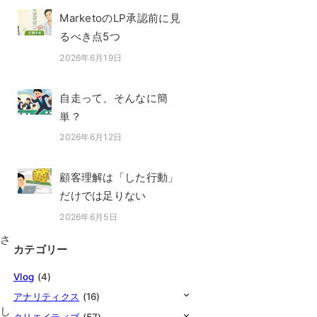
MarketoのLP承認前に見
るべき点5つ
2026年6月19日
投稿日
自走って、そんなに簡
単？
2026年6月12日
投稿日
顧客理解は「した行動」
だけでは足りない
2026年6月5日
投稿日
かさ
カテゴリー
Vlog
(4)
アナリティクス
(16)
信し
クリエイティブ
(57)