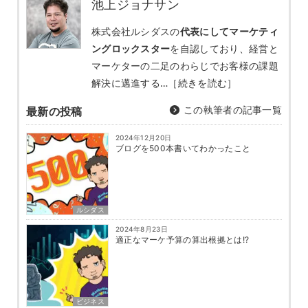
池上ジョナサン
株式会社ルシダスの
代表にしてマーケティ
ングロックスター
を自認しており、経営と
マーケターの二足のわらじでお客様の課題
解決に邁進する…
［続きを読む］
この執筆者の記事一覧
最新の投稿
2024年12月20日
ブログを500本書いてわかったこと
ルシダス
2024年8月23日
適正なマーケ予算の算出根拠とは!?
ビジネス