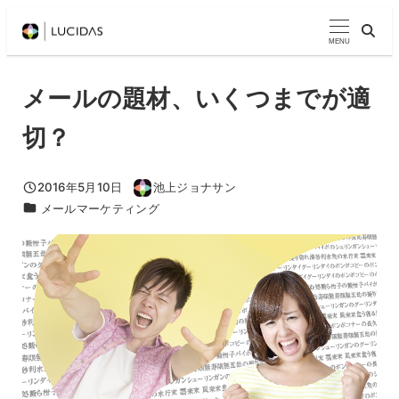
メ
イ
MENU
ン
コ
メールの題材、いくつまでが適
ン
切？
テ
ン
ツ
2016年5月10日
池上ジョナサン
投稿日
著
カテゴリー
メールマーケティング
へ
者
移
動