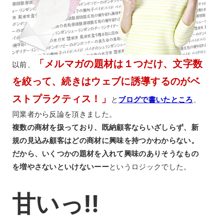
「メルマガの題材は１つだけ、文字数
以前、
を絞って、続きはウェブに誘導するのがベ
ストプラクティス！」
と
ブログで書いたところ
、
同業者から反論を頂きました。
複数の商材を扱っており、既納顧客ならいざしらず、新
規の見込み顧客はどの商材に興味を持つかわからない。
だから、いくつかの題材を入れて興味のありそうなもの
を増やさないといけないーー
というロジックでした。
甘いっ!!