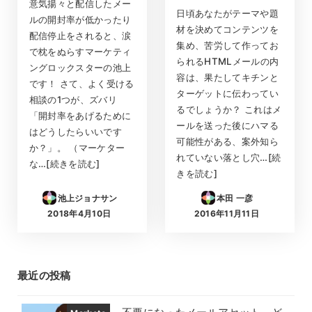
意気揚々と配信したメー
日頃あなたがテーマや題
ルの開封率が低かったり
材を決めてコンテンツを
配信停止をされると、涙
集め、苦労して作ってお
で枕をぬらすマーケティ
られるHTMLメールの内
ングロックスターの池上
容は、果たしてキチンと
です！ さて、よく受ける
ターゲットに伝わってい
相談の1つが、ズバリ
るでしょうか？ これはメ
「開封率をあげるために
ールを送った後にハマる
はどうしたらいいです
可能性がある、案外知ら
か？」。 （マーケター
れていない落とし穴…[続
な…[続きを読む]
きを読む]
池上ジョナサン
本田 一彦
2018年4月10日
2016年11月11日
投稿日
投稿日
最近の投稿