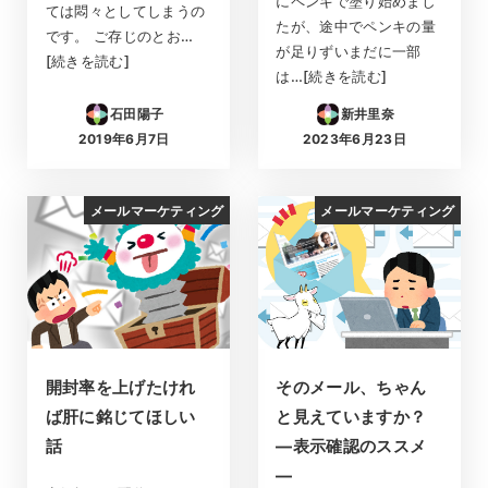
にペンキで塗り始めまし
ては悶々としてしまうの
たが、途中でペンキの量
です。 ご存じのとお…
が足りずいまだに一部
[続きを読む]
は…[続きを読む]
石田陽子
新井里奈
2019年6月7日
2023年6月23日
投稿日
投稿日
メールマーケティング
メールマーケティング
開封率を上げたけれ
そのメール、ちゃん
ば肝に銘じてほしい
と見えていますか？
話
—表示確認のススメ
—