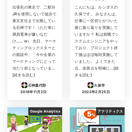
出張先の東京で、二駅分
こんにちは、ルシダスの
JRを使用しないで徒歩で
久保です。 みなさんは、
東京支社まで出勤してい
仕事に一区切りがついた
る石神です！（ただ単に
後に振り返りを実施して
満員電車が嫌いなだ
いますか？ 私は前職でシ
け…… w） 先日、マーケ
ステムエンジニアをやっ
ティングロックスターと
ており、プロジェクト終
の面談中、「今や企業の
了後はほぼ毎回実施して
マーケティングにとって
いました。 よくできた
当たり前となっている…
点、改善点を明確に…[続
[続きを読む]
きを読む]
石神嘉代郎
久保学
2018年11月2日
2022年2月25日
投稿日
投稿日
Google Analytics
アナリティクス