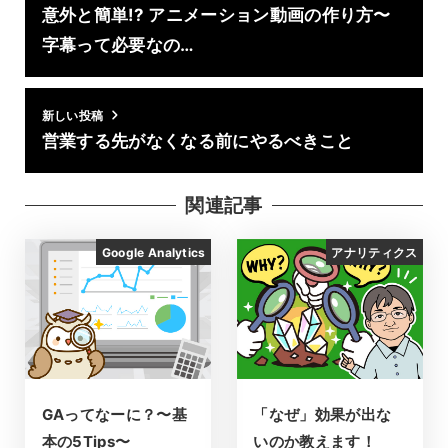
意外と簡単!? アニメーション動画の作り方〜
字幕って必要なの…
新しい投稿
営業する先がなくなる前にやるべきこと
関連記事
Google Analytics
アナリティクス
GAってなーに？〜基
「なぜ」効果が出な
本の5Tips〜
いのか教えます！