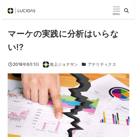
メ
イ
MENU
ン
コ
マーケの実践に分析はいらな
ン
い!?
テ
ン
ツ
カテゴリー
2018年6月1日
池上ジョナサン
アナリティクス
投稿日
著
へ
者
移
動