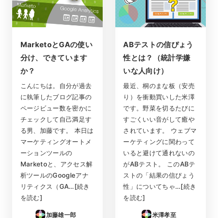
MarketoとGAの使い
ABテストの信ぴょう
分け、できています
性とは？（統計学嫌
か？
いな人向け）
こんにちは。自分が過去
最近、桐のまな板（安売
に執筆したブログ記事の
り）を衝動買いした米澤
ページビュー数を密かに
です。野菜を切るたびに
チェックして自己満足す
すごくいい音がして癒や
る男、加藤です。 本日は
されています。 ウェブマ
マーケティングオートメ
ーケティングに関わって
ーションツールの
いると避けて通れないの
Marketoと、アクセス解
がABテスト。 このABテ
析ツールのGoogleアナ
ストの「結果の信ぴょう
リティクス（GA…[続き
性」についてちゃ…[続き
を読む]
を読む]
加藤雄一郎
米澤孝至