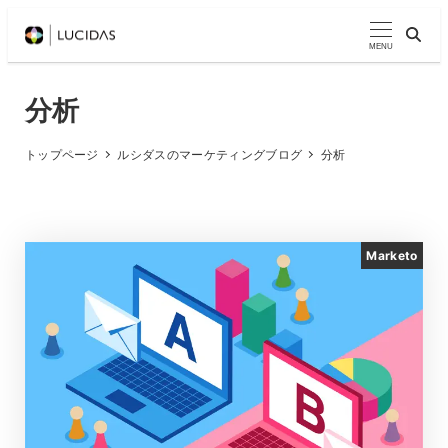
メ
イ
MENU
ン
コ
分析
ン
テ
トップページ
ルシダスのマーケティングブログ
分析
ン
ツ
へ
Marketo
移
動