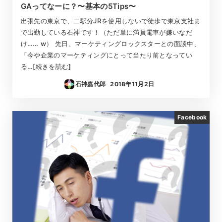
GAってなーに？〜基本の5Tips〜
出張先の東京で、二駅分JRを使用しないで徒歩で東京支社ま
で出勤している石神です！（ただ単に満員電車が嫌いなだ
け…… w） 先日、マーケティングロックスターとの面談中、
「今や企業のマーケティングにとって当たり前となってい
る…[続きを読む]
石神嘉代郎
2018年11月2日
投稿日
Facebook