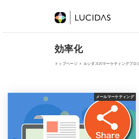
メ
イ
ン
コ
ン
効率化
テ
ン
トップページ
ルシダスのマーケティングブロ
ツ
へ
移
動
メールマーケティング