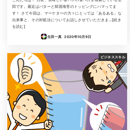
田です。最近はバターと韓国海苔のトッピングにハマってま
す！ さて今回は、マーケターの方々にとっては「あるある」な
出来事と、その対処法についてお話しさせていただきま…[続き
を読む]
生田一真
2020年10月9日
投稿日
ビジネススキル