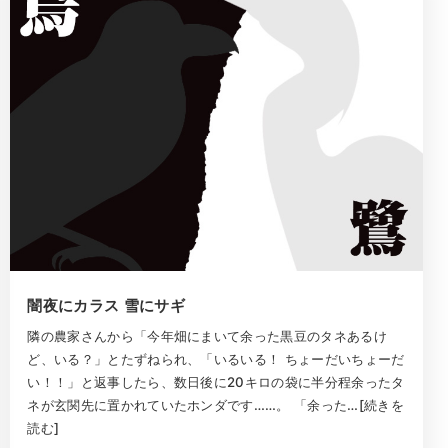
闇夜にカラス 雪にサギ
隣の農家さんから「今年畑にまいて余った黒豆のタネあるけ
ど、いる？」とたずねられ、「いるいる！ ちょーだいちょーだ
い！！」と返事したら、数日後に20キロの袋に半分程余ったタ
ネが玄関先に置かれていたホンダです……。 「余った…[続きを
読む]