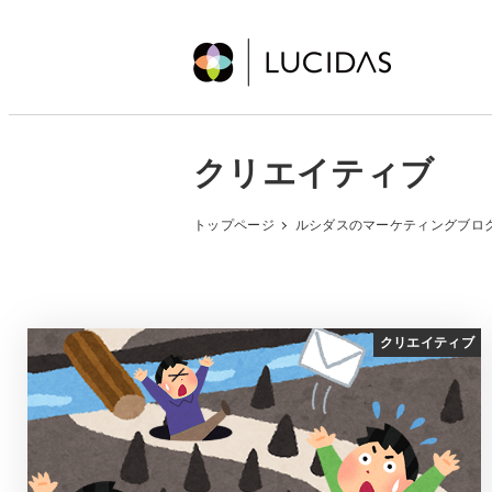
メ
イ
ン
コ
ン
クリエイティブ
テ
ン
トップページ
ルシダスのマーケティングブロ
ツ
へ
移
動
クリエイティブ