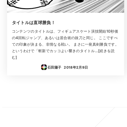
タイトルは直球勝負！
コンテンツのタイトルは、フィギュアスケート演技開始10秒後
の4回転ジャンプ、あるいは居合術の抜刀と同じ。 ここですべ
ての印象が決まる、非情なる戦い。 まさに一発真剣勝負です。
というわけで「斬新でカッコよい響きのタイトル…[続きを読
む]
石田陽子
2018年2月9日
投稿日
投
稿
の
ペ