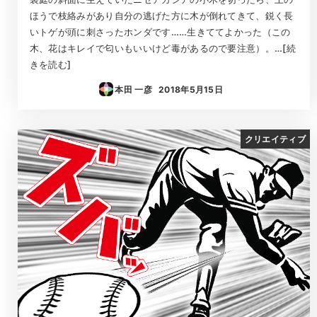
ほうで枝絡みがあり自分の逃げた方に木が倒れてきて、鋭く長
いトゲが頭に刺さったホンダです……生きててよかった（この
木、花はキレイで匂いもいいけど毒があるので要注意）。…[続
きを読む]
本田 一彦
2018年5月15日
投稿日
クリエイティブ