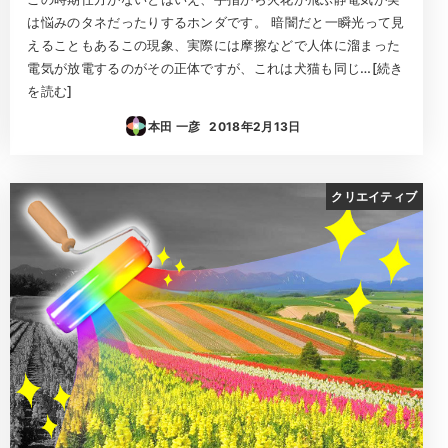
は悩みのタネだったりするホンダです。 暗闇だと一瞬光って見
えることもあるこの現象、実際には摩擦などで人体に溜まった
電気が放電するのがその正体ですが、これは犬猫も同じ…[続き
を読む]
本田 一彦
2018年2月13日
投稿日
クリエイティブ