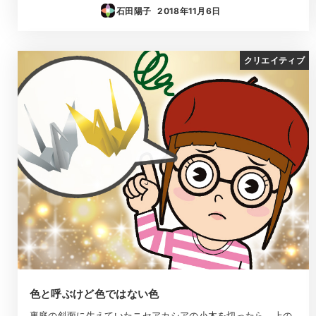
石田陽子
2018年11月6日
投稿日
クリエイティブ
色と呼ぶけど色ではない色
裏庭の斜面に生えていたニセアカシアの小木を切ったら、上の