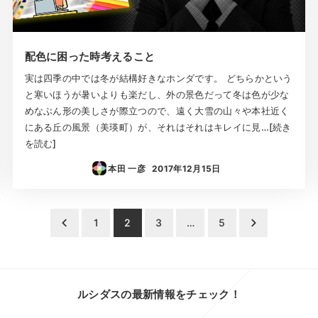
配色に困った時考えること
実は四季の中では冬が結構好きなホンダです。 どちらかという
と寒いほうが暑いよりも楽だし、外の景色だって冬は色が少な
めなぶん形の美しさが際立つので、遠く大雪の山々や本社近く
にある丘の風景（美瑛町）が、それはそれはキレイに見…[続き
を読む]
本田 一彦
2017年12月15日
投稿日
1
2
3
…
5
ルシダスの最新情報をチェック！