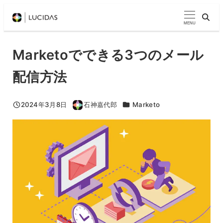
メ
イ
MENU
ン
コ
Marketoでできる3つのメール
ン
配信方法
テ
ン
ツ
カテゴリー
2024年3月8日
石神嘉代郎
Marketo
投稿日
著
へ
者
移
動