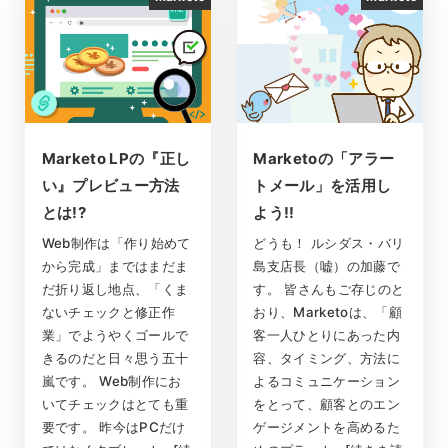
Marketo LPの『正し
Marketoの「アラー
い』プレビュー方法
トメール」を活用し
とは!?
よう!!
Web制作は「作り始めて
どうも！ ルシダス・バリ
から完成」まではまだま
島支店長（嘘）の加藤で
だ折り返し地点、「くま
す。 皆さんもご存じのと
ないチェックと修正作
おり、Marketoは、「顧
業」でようやくゴールで
客一人ひとりにあった内
きるのだと日々思う五十
容、タイミング、方法に
嵐です。 Web制作にお
よるコミュニケーション
いてチェックはとても重
をとって、顧客とのエン
要です。 昨今はPCだけ
ゲージメントを高めるた