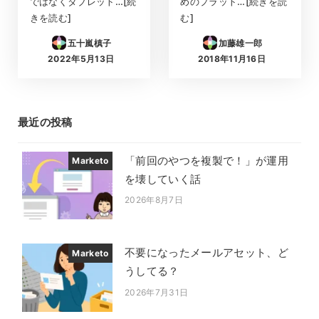
ではなくタブレット…[続
めのプラット…[続きを読
きを読む]
む]
五十嵐槙子
加藤雄一郎
2022年5月13日
2018年11月16日
投稿日
投稿日
最近の投稿
「前回のやつを複製で！」が運用
Marketo
を壊していく話
2026年8月7日
投稿日
不要になったメールアセット、ど
Marketo
うしてる？
2026年7月31日
投稿日