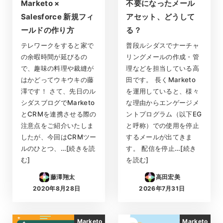
Marketo ×
不要になったメール
Salesforce 新規フィ
アセット、どうして
ールドの作り方
る？
テレワークをすると家で
普段ルシダスでナーチャ
の余暇時間が延びるの
リングメールの作成・管
で、趣味の料理や裁縫が
理などを担当している高
はかどってウキウキの藤
田です。 長くMarketo
澤です！ さて、先日のル
を運用していると、様々
シダスブログでMarketo
な理由からエンゲージメ
とCRMを連携させる際の
ントプログラム（以下EG
注意点をご紹介いたしま
と呼称）での使用を停止
したが、今回はCRMツー
するメールが出てきま
ルのひとつ、…[続きを読
す。 配信を停止…[続き
む]
を読む]
藤澤翔太
高田宏美
2020年8月28日
2026年7月31日
投稿日
投稿日
Marketo
Marketo