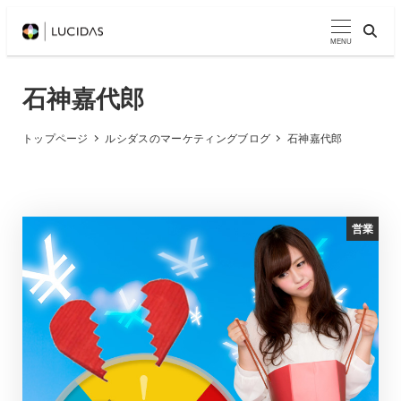
メ
イ
MENU
ン
コ
石神嘉代郎
ン
テ
トップページ
ルシダスのマーケティングブログ
石神嘉代郎
ン
ツ
へ
営業
移
動