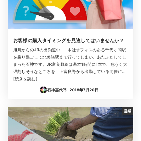
お客様の購入タイミングを見逃してはいませんか？
旭川からのJRの出勤道中……本社オフィスのある千代ヶ岡駅
を乗り過ごして北美瑛駅まで行ってしまい、あたふたしてし
まった石神です。JR富良野線は基本1時間に1本で、危うく大
遅刻しそうなところを、上富良野から出勤している同僚に…
[続きを読む]
石神嘉代郎
2018年7月20日
投稿日
営業