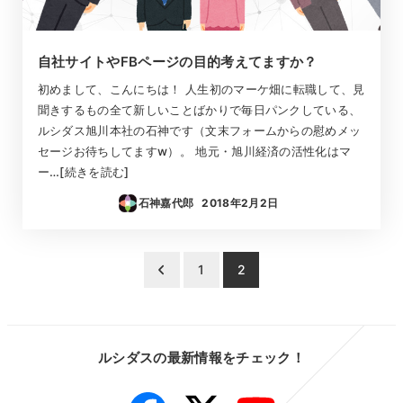
自社サイトやFBページの目的考えてますか？
初めまして、こんにちは！ 人生初のマーケ畑に転職して、見
聞きするもの全て新しいことばかりで毎日パンクしている、
ルシダス旭川本社の石神です（文末フォームからの慰めメッ
セージお待ちしてますw）。 地元・旭川経済の活性化はマ
ー…[続きを読む]
石神嘉代郎
2018年2月2日
投稿日
投
1
2
稿
の
ルシダスの最新情報をチェック！
ペ
Facebook
Twitter
YouTube