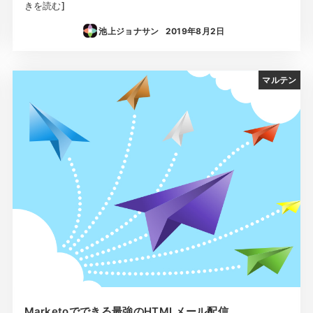
きを読む]
池上ジョナサン
2019年8月2日
投稿日
マルテン
Marketoでできる最強のHTMLメール配信