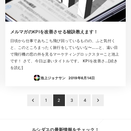
メルマガのKPIを改善させる秘訣教えます！
日頃から仕事であちこち飛び回っているものの、ふと気付く
と、このところまったく旅行をしていないな〜……と、遠い目
で飛行機の窓の外を見るマーケティングロックスターこと池上
です！ さて、今日は凄いタイトルです。 KPIを改善さ…[続き
を読む]
池上ジョナサン
2019年6月14日
投稿日
1
2
3
4
ルシダスの最新情報をチェック！