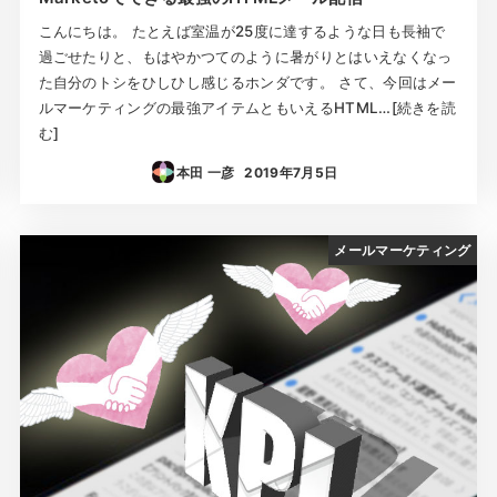
こんにちは。 たとえば室温が25度に達するような日も長袖で
過ごせたりと、もはやかつてのように暑がりとはいえなくなっ
た自分のトシをひしひし感じるホンダです。 さて、今回はメー
ルマーケティングの最強アイテムともいえるHTML…[続きを読
む]
本田 一彦
2019年7月5日
投稿日
メールマーケティング