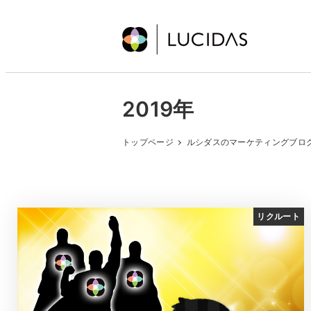
メ
イ
ン
コ
ン
2019年
テ
ン
トップページ
ルシダスのマーケティングブロ
ツ
へ
移
動
リクルート